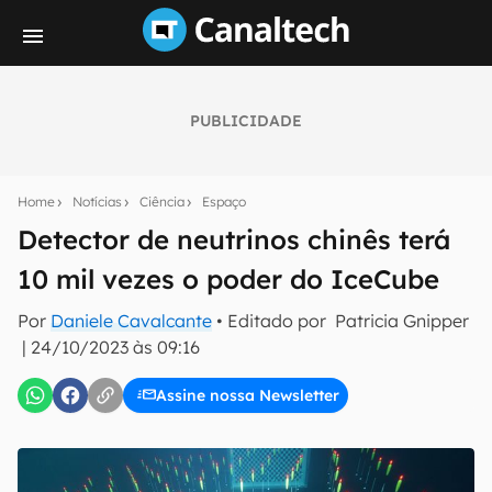
PUBLICIDADE
Seu resumo inteligente do mundo tech!
Assine a newsletter do Canaltech e receba
Home
Notícias
Ciência
Espaço
notícias e reviews sobre tecnologia em primeira
mão.
Detector de neutrinos chinês terá
10 mil vezes o poder do IceCube
E-mail
Por
Daniele Cavalcante
• Editado por
Patricia Gnipper
|
24/10/2023 às 09:16
inscreva-se
Assine nossa Newsletter
Confirmo que li, aceito e concordo com os
Termos de
Uso e Política de Privacidade do Canaltech.