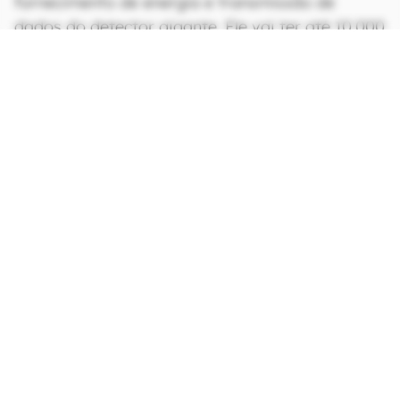
fornecimento de energia e transmissão de
dados do detector gigante. Ele vai ter até 10.000
vezes a capacidade do
IceCube
, atualmente o
maior detector de neutrinos do mundo.
CONTINUA APÓS A PUBLICIDADE