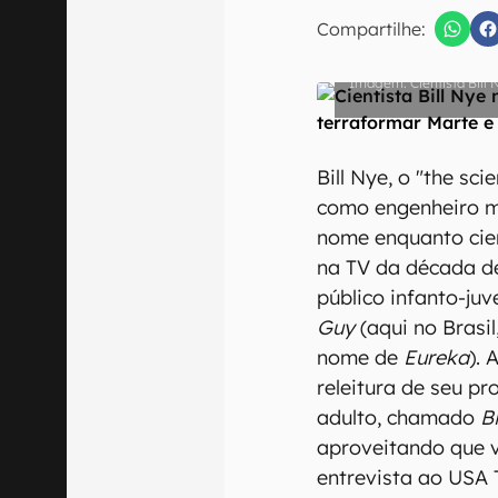
Compartilhe:
Cientista Bil
Confirmo que 
Bill Nye, o "the sc
como engenheiro m
nome enquanto cie
na TV da década d
público infanto-ju
Guy
(aqui no Brasi
nome de
Eureka
).
releitura de seu p
adulto, chamado
B
aproveitando que v
entrevista ao USA 