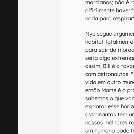
marcianos; não é ra
dificilmente haver
nada para respirar"
Nye segue argumen
habitat totalmente a
para sair da morad
seria algo extrema
assim, Bill é a fav
com astronautas. "
vida em outro mun
então Marte é o pr
sabemos o que vam
explorar esse hori
astronautas tem um
nossos melhores r
um humano pode fa