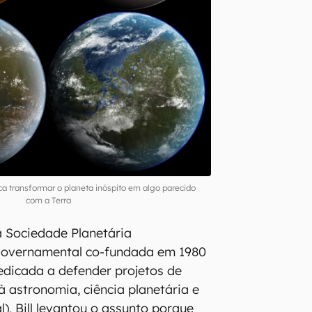
ca transformar o planeta inóspito em algo parecido
com a Terra
 Sociedade Planetária
governamental co-fundada em 1980
edicada a defender projetos de
à astronomia, ciência planetária e
), Bill levantou o assunto porque