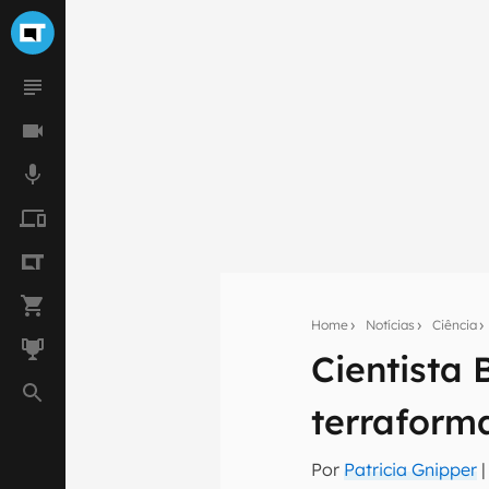
Home
Notícias
Ciência
Cientista
Seu res
Assine a newsle
terraforma
mão.
E-mail
Por
Patricia Gnipper