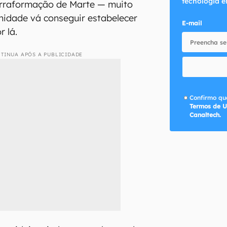
tecnologia e
terraformação de Marte — muito
idade vá conseguir estabelecer
E-mail
r lá.
TINUA APÓS A PUBLICIDADE
Confirmo que
Termos de U
Canaltech.