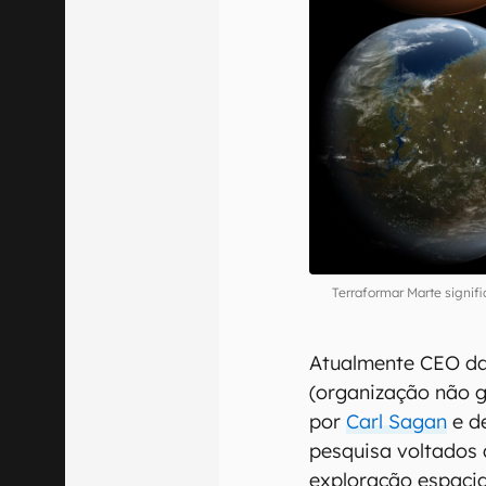
Terraformar Marte signifi
Atualmente CEO da
(organização não 
por
Carl Sagan
e d
pesquisa voltados 
exploração espacial