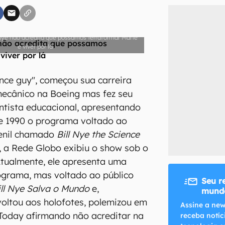
inscreva-se
l Nye não acredita que possamos terraformar Marte
e viver por lá
li, aceito e concordo com os
Termos de Uso e Política de Privacidade do Ca
ience guy", começou sua carreira
ecânico na Boeing mas fez seu
ntista educacional, apresentando
e 1990 o programa voltado ao
venil chamado
Bill Nye the Science
l, a Rede Globo exibiu o show sob o
 Atualmente, ele apresenta uma
rograma, mas voltado ao público
Seu r
ill Nye Salva o Mundo
e,
mundo
oltou aos holofotes, polemizou em
Assine a new
Today afirmando não acreditar na
receba notíc