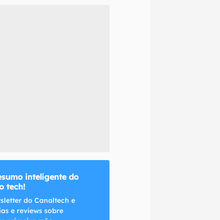
naltech.
esumo inteligente do
 tech!
sletter do Canaltech e
ias e reviews sobre