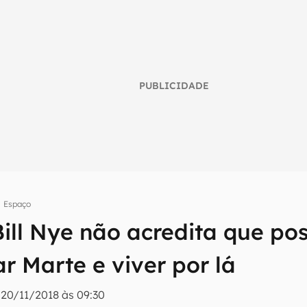
PUBLICIDADE
Espaço
 Bill Nye não acredita que p
umo inteligente do mundo tech!
tter do Canaltech e receba notícias e reviews sobre tecnologia 
r Marte e viver por lá
|
20/11/2018 às 09:30