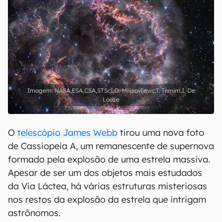
NASA,ESA,CSA,STScI,D. Milisavljevic,T. Temim,I. De
Looze
O
telescópio James Webb
tirou uma nova foto
de Cassiopeia A, um remanescente de supernova
formado pela explosão de uma estrela massiva.
Apesar de ser um dos objetos mais estudados
da Via Láctea, há várias estruturas misteriosas
nos restos da explosão da estrela que intrigam
astrônomos.