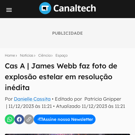
PUBLICIDADE
Seu resumo inteligente do mundo tech!
Assine a newsletter do Canaltech e receba
Home
Notícias
Ciência
Espaço
notícias e reviews sobre tecnologia em primeira
mão.
Cas A | James Webb faz foto de
explosão estelar em resolução
E-mail
inédita
Por
Danielle Cassita
• Editado por
Patricia Gnipper
inscreva-se
|
11/12/2023 às 11:21
•
Atualizado
11/12/2023 às 11:21
Assine nossa Newsletter
Confirmo que li, aceito e concordo com os
Termos de
Uso e Política de Privacidade do Canaltech.