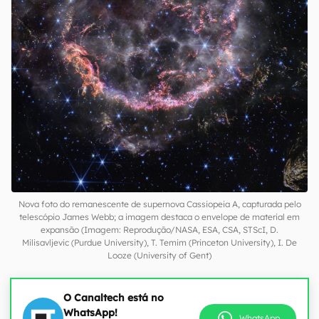
Nova foto do remanescente de supernova Cassiopeia A, capturada pelo
telescópio James Webb; a imagem destaca o envelope de material em
expansão (Imagem: Reprodução/NASA, ESA, CSA, STScI, D.
Milisavljevic (Purdue University), T. Temim (Princeton University), I. De
Looze (University of Gent)
O Canaltech está no
WhatsApp!
WhatsApp