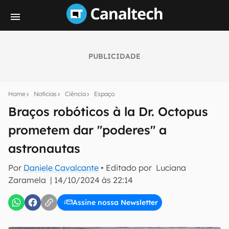
PUBLICIDADE
Seu resumo inteligente do mundo tech!
Assine a newsletter do Canaltech e receba
Home
Notícias
Ciência
Espaço
notícias e reviews sobre tecnologia em primeira
mão.
Braços robóticos à la Dr. Octopus
prometem dar "poderes" a
E-mail
astronautas
Por
Daniele Cavalcante
• Editado por
Luciana
inscreva-se
Zaramela
|
14/10/2024 às 22:14
Assine nossa Newsletter
Confirmo que li, aceito e concordo com os
Termos de
Uso e Política de Privacidade do Canaltech.