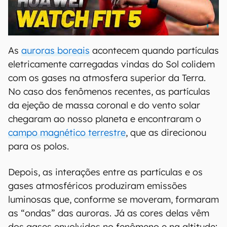
00:00
/
04:51
As
auroras boreais
acontecem quando partículas
eletricamente carregadas vindas do Sol colidem
com os gases na atmosfera superior da Terra.
No caso dos fenômenos recentes, as partículas
da ejeção de massa coronal e do vento solar
chegaram ao nosso planeta e encontraram o
campo magnético terrestre
, que as direcionou
para os polos.
Depois, as interações entre as partículas e os
gases atmosféricos produziram emissões
luminosas que, conforme se moveram, formaram
as “ondas” das auroras. Já as cores delas vêm
dos gases envolvidos no fenômeno e na altitude: