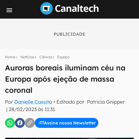
PUBLICIDADE
Seu resumo inteligente do mundo tech!
Assine a newsletter do Canaltech e receba
Home
Notícias
Ciência
Espaço
notícias e reviews sobre tecnologia em primeira
mão.
Auroras boreais iluminam céu na
Europa após ejeção de massa
E-mail
coronal
Por
Danielle Cassita
• Editado por
Patricia Gnipper
inscreva-se
|
28/02/2023 às 11:31
Assine nossa Newsletter
Confirmo que li, aceito e concordo com os
Termos de
Uso e Política de Privacidade do Canaltech.