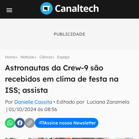
PUBLICIDADE
Seu resumo inteligente do mundo tech!
Assine a newsletter do Canaltech e receba
Home
Notícias
Ciência
Espaço
notícias e reviews sobre tecnologia em primeira
mão.
Astronautas da Crew-9 são
recebidos em clima de festa na
E-mail
ISS; assista
Por
Danielle Cassita
• Editado por
Luciana Zaramela
inscreva-se
|
01/10/2024 às 08:56
Assine nossa Newsletter
Confirmo que li, aceito e concordo com os
Termos de
Uso e Política de Privacidade do Canaltech.