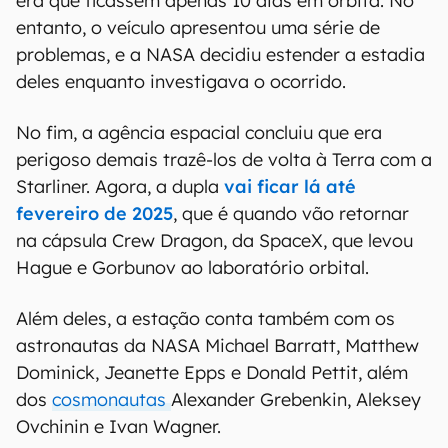
era que ficassem apenas 10 dias em órbita. No
entanto, o veículo apresentou uma série de
problemas, e a NASA decidiu estender a estadia
deles enquanto investigava o ocorrido.
No fim, a agência espacial concluiu que era
perigoso demais trazê-los de volta à Terra com a
Starliner. Agora, a dupla
vai ficar lá até
fevereiro de 2025
, que é quando vão retornar
na cápsula Crew Dragon, da SpaceX, que levou
Hague e Gorbunov ao laboratório orbital.
Além deles, a estação conta também com os
astronautas da NASA Michael Barratt, Matthew
Dominick, Jeanette Epps e Donald Pettit, além
dos
cosmonautas
Alexander Grebenkin, Aleksey
Ovchinin e Ivan Wagner.