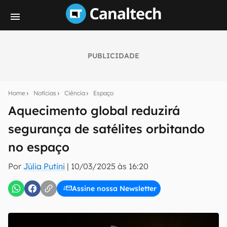
PUBLICIDADE
Seu resumo inteligente do mundo tech!
Assine a newsletter do Canaltech e receba
Home
Notícias
Ciência
Espaço
notícias e reviews sobre tecnologia em primeira
mão.
Aquecimento global reduzirá
segurança de satélites orbitando
E-mail
no espaço
Por
Júlia Putini
|
10/03/2025 às 16:20
inscreva-se
Assine nossa Newsletter
Confirmo que li, aceito e concordo com os
Termos de
Uso e Política de Privacidade do Canaltech.