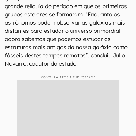
poderiam existir. “Outras teorias sugerem que
eles teriam que ter desaparecido há muito
tempo, o que torna esta descoberta algo
essencial para entendermos como as estrelas se
formaram no universo primordial”, explicou.
Os dados do telescópio Gemini sugerem que o
aglomerado se formou em uma das primeiras
gerações de estrelas, o que torna o C-19 uma
grande relíquia do período em que os primeiros
grupos estelares se formaram. “Enquanto os
astrônomos podem observar as galáxias mais
distantes para estudar o universo primordial,
agora sabemos que podemos estudar as
estruturas mais antigas da nossa galáxia como
fósseis destes tempos remotos”, concluiu Julio
Navarro, coautor do estudo.