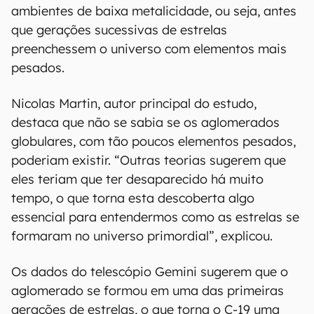
ou nos arredores.
Essa descoberta traz algumas implicações para
a formação de estrelas, aglomerados estelares e
galáxias no universo primordial e da nossa
galáxia. É que a própria existência do fluxo
prova que aglomerados globulares e os
primeiros blocos formadores da Via Láctea
devem ter sido capazes de se formar em
ambientes de baixa metalicidade, ou seja, antes
que gerações sucessivas de estrelas
preenchessem o universo com elementos mais
pesados.
Nicolas Martin, autor principal do estudo,
destaca que não se sabia se os aglomerados
globulares, com tão poucos elementos pesados,