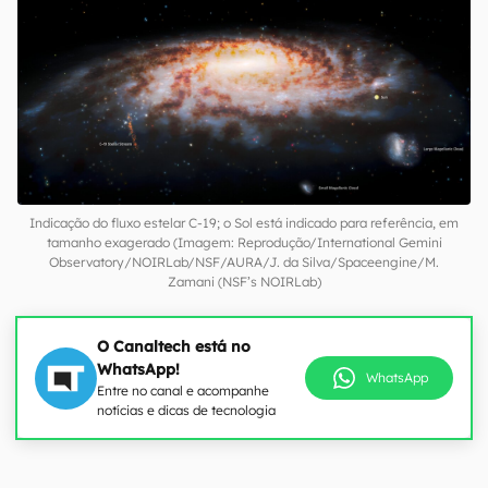
Indicação do fluxo estelar C-19; o Sol está indicado para referência, em
tamanho exagerado (Imagem: Reprodução/International Gemini
Observatory/NOIRLab/NSF/AURA/J. da Silva/Spaceengine/M.
Zamani (NSF’s NOIRLab)
O Canaltech está no
WhatsApp!
WhatsApp
Entre no canal e acompanhe
notícias e dicas de tecnologia