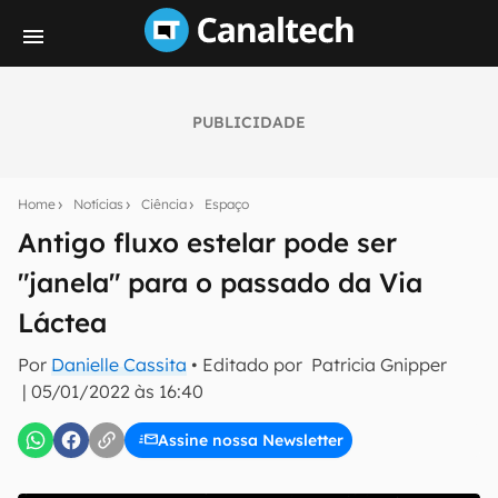
PUBLICIDADE
Seu resumo inteligente do mundo tech!
Assine a newsletter do Canaltech e receba
Home
Notícias
Ciência
Espaço
notícias e reviews sobre tecnologia em primeira
mão.
Antigo fluxo estelar pode ser
"janela" para o passado da Via
E-mail
Láctea
Por
Danielle Cassita
• Editado por
Patricia Gnipper
inscreva-se
|
05/01/2022 às 16:40
Assine nossa Newsletter
Confirmo que li, aceito e concordo com os
Termos de
Uso e Política de Privacidade do Canaltech.