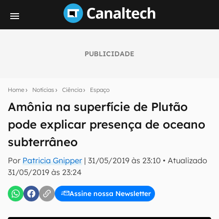
PUBLICIDADE
Seu resumo inteligente do mundo tech!
Assine a newsletter do Canaltech e receba
Home
Notícias
Ciência
Espaço
notícias e reviews sobre tecnologia em primeira
mão.
Amônia na superfície de Plutão
pode explicar presença de oceano
E-mail
subterrâneo
Por
Patricia Gnipper
|
31/05/2019 às 23:10
•
Atualizado
inscreva-se
31/05/2019 às 23:24
Assine nossa Newsletter
Confirmo que li, aceito e concordo com os
Termos de
Uso e Política de Privacidade do Canaltech.