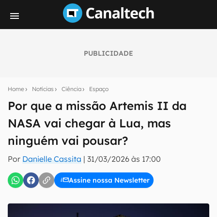
PUBLICIDADE
Seu resumo inteligente do mundo tech!
Assine a newsletter do Canaltech e receba
Home
Notícias
Ciência
Espaço
notícias e reviews sobre tecnologia em primeira
mão.
Por que a missão Artemis II da
NASA vai chegar à Lua, mas
E-mail
ninguém vai pousar?
Por
Danielle Cassita
|
31/03/2026 às 17:00
inscreva-se
Assine nossa Newsletter
Confirmo que li, aceito e concordo com os
Termos de
Uso e Política de Privacidade do Canaltech.