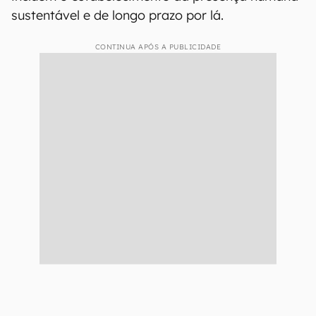
Tripulação da Artemis II (NASA/Bill Ingalls)
Se tudo correr bem, a missão vai fornecer dados
valiosos para as futuras empreitadas da
agência espacial em nosso satélite natural, que
incluem o estabelecimento da presença humana
sustentável e de longo prazo por lá.
CONTINUA APÓS A PUBLICIDADE