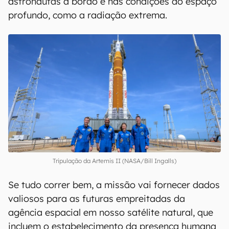
00:00
/
04:51
Astronautas na Lua
Na prática, a Artemis II vai ajudar a NASA a
verificar se os sistemas da espaçonave Orion
estão funcionando conforme o esperado com os
astronautas a bordo e nas condições do espaço
profundo, como a radiação extrema.