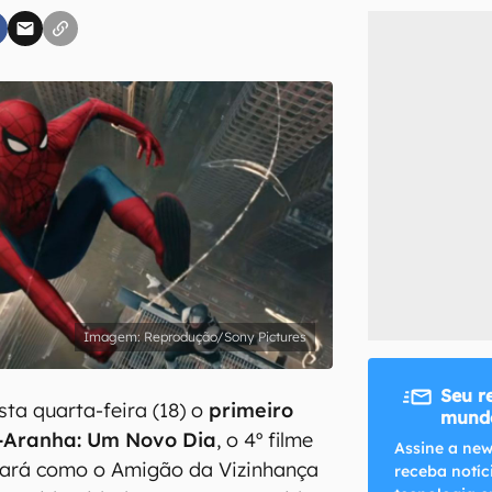
inscreva-se
li, aceito e concordo com os
Termos de Uso e Política de Privacidade do Ca
Reprodução/Sony Pictures
Seu r
sta quarta-feira (18) o
primeiro
mundo
-Aranha: Um Novo Dia
, o 4º filme
Assine a new
trará como o Amigão da Vizinhança
receba notíc