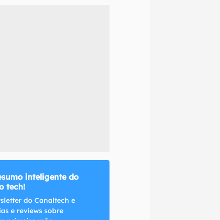
naltech.
esumo inteligente do
 tech!
sletter do Canaltech e
ias e reviews sobre