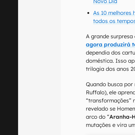
Novo Dia
As 10 melhores
todos os tempo
A grande surpresa
agora produzirá t
dependia dos cart
doméstica. Isso a
trilogia dos anos 
Quando busca por 
Ruffalo), ele apre
“transformações” n
revelado se Home
arco do “
Aranha-
mutações e vira u