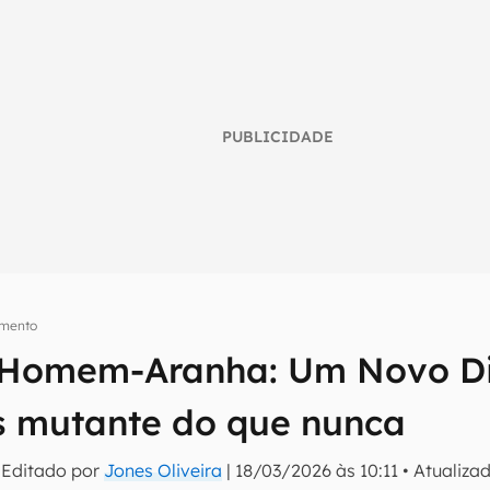
PUBLICIDADE
imento
e Homem-Aranha: Um Novo D
umo inteligente do mundo tech!
s mutante do que nunca
tter do Canaltech e receba notícias e reviews sobre tecnologia 
 Editado por
Jones Oliveira
|
18/03/2026 às 10:11
•
Atualiza