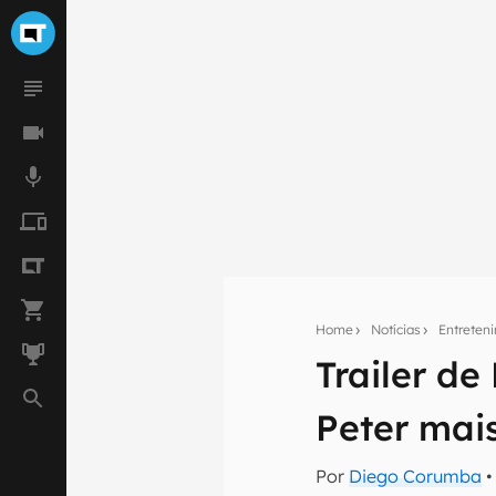
Home
Notícias
Entreten
Trailer d
Seu res
Peter mai
Assine a newsle
mão.
Por
Diego Corumba
•