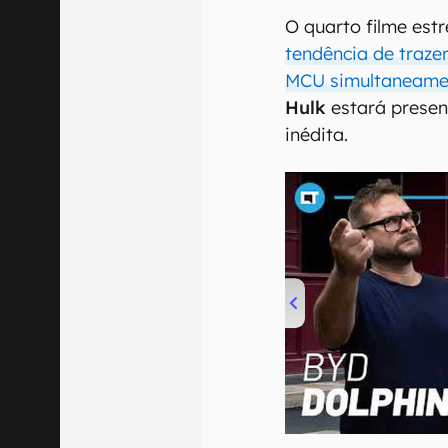
O quarto filme est
tendência de traze
MCU simultaneame
Hulk
estará presen
inédita.
00:00
/
04:07