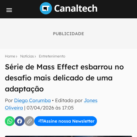
PUBLICIDADE
Seu resumo inteligente do mundo tech!
Assine a newsletter do Canaltech e receba
Home
Notícias
Entretenimento
notícias e reviews sobre tecnologia em primeira
mão.
Série de Mass Effect esbarrou no
desafio mais delicado de uma
E-mail
adaptação
Por
Diego Corumba
• Editado por
Jones
inscreva-se
Oliveira
|
07/04/2026 às 17:05
Assine nossa Newsletter
Confirmo que li, aceito e concordo com os
Termos de
Uso e Política de Privacidade do Canaltech.