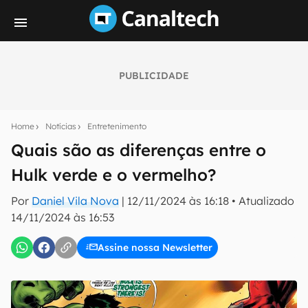
PUBLICIDADE
Seu resumo inteligente do mundo tech!
Assine a newsletter do Canaltech e receba
Home
Notícias
Entretenimento
notícias e reviews sobre tecnologia em primeira
mão.
Quais são as diferenças entre o
Hulk verde e o vermelho?
E-mail
Por
Daniel Vila Nova
|
12/11/2024 às 16:18
•
Atualizado
14/11/2024 às 16:53
inscreva-se
Assine nossa Newsletter
Confirmo que li, aceito e concordo com os
Termos de
Uso e Política de Privacidade do Canaltech.