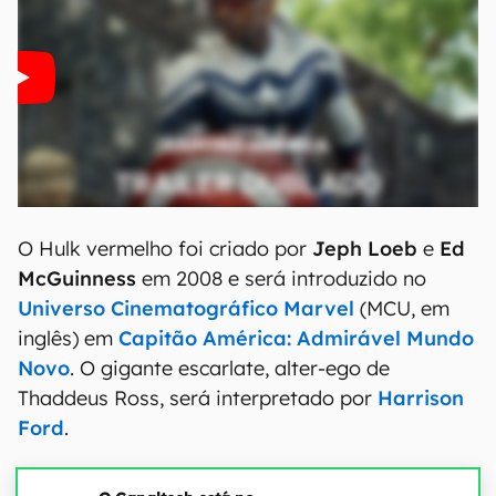
O Hulk vermelho foi criado por
Jeph Loeb
e
Ed
McGuinness
em 2008 e será introduzido no
Universo Cinematográfico Marvel
(MCU, em
inglês) em
Capitão América: Admirável Mundo
Novo
. O gigante escarlate, alter-ego de
Thaddeus Ross, será interpretado por
Harrison
Ford
.