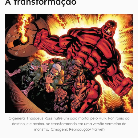
A transformação
O general Thaddeus Ross nutre um ódio mortal pelo Hulk. Por ironia do
destino, ele acabou se transformando em uma versão vermelha do
monstro. (Imagem: Reprodução/Marvel)