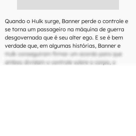
Quando o Hulk surge, Banner perde o controle e
se torna um passageiro na máquina de guerra
desgovernada que é seu alter ego. E se é bem
verdade que, em algumas histórias, Banner e
Hulk conseguiram firmar um acordo para que
ambos dividam o controle sobre o corpo, o
gigante escarlate jamais teve de enfrentar tal
problema.
Além de ter total controle sobre sua
transformação, Ross mantém sua inteligência e
sua consciência quando se transforma no Hulk
vermelho. Militar formado, o general é um expert
em estratégia de combate e combina sua força
e seu intelecto para derrotar seus inimigos.