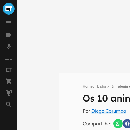
Home
Listas
Entretenim
Os 10 ani
Seu res
Por
Diego Corumba
|
Assine a newsle
mão.
Compartilhe: