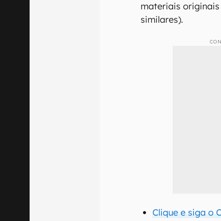
materiais originais
similares).
CON
Clique e siga o