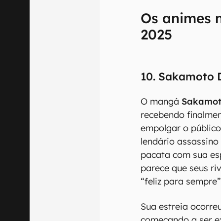
Os animes 
2025
10. Sakamoto 
O mangá
Sakamot
recebendo finalme
empolgar o público
lendário assassino
pacata com sua esp
parece que seus riv
“feliz para sempre”
Sua estreia ocorreu
começando a ser exi