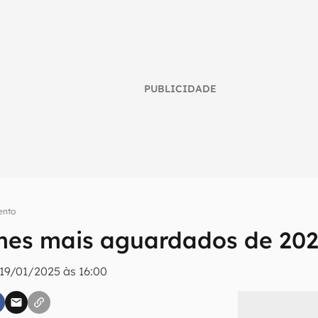
PUBLICIDADE
ento
mes mais aguardados de 20
umo inteligente do mundo tech!
19/01/2025 às 16:00
tter do Canaltech e receba notícias e reviews sobre tecnologia 