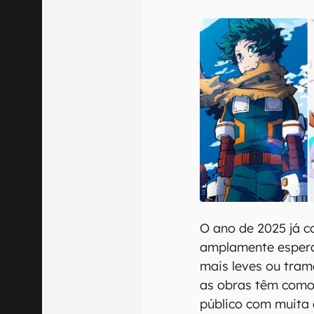
E-mail
Confirmo que 
O ano de 2025 já c
amplamente esperad
mais leves ou tram
as obras têm como 
público com muita 