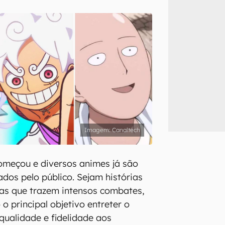
inscreva-se
li, aceito e concordo com os
Termos de Uso e Política de Privacidade do Ca
Canaltech
omeçou e diversos animes já são
os pelo público. Sejam histórias
as que trazem intensos combates,
o principal objetivo entreter o
qualidade e fidelidade aos