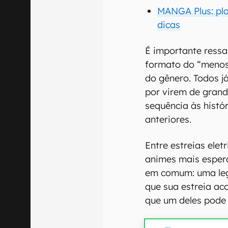
MANGA Plus: plan
dicas
É importante ressal
formato do “menos
do gênero. Todos 
por virem de gran
sequência às histó
anteriores.
Entre estreias elet
animes mais esper
em comum: uma leg
que sua estreia ac
que um deles pode