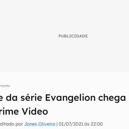
PUBLICIDADE
imento
umo inteligente do mundo tech!
e da série Evangelion chega
tter do Canaltech e receba notícias e reviews sobre tecnologia 
rime Video
Editado por
Jones Oliveira
|
01/07/2021 às 22:00