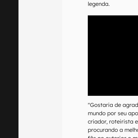
legenda.
00:00
/
21:11
"Gostaria de agrad
mundo por seu apoi
criador, roteirista
procurando a melho