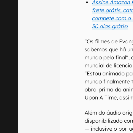
Assine Amazon 
frete grátis, cat
compete com a Ne
30 dias grátis!
"Os filmes de Evan
sabemos que há um
mundo pelo final", 
mundial de licenc
"Estou animado pa
mundo finalmente t
obra-prima do anim
Upon A Time, assim
Além do áudio orig
disponibilizado c
— inclusive o port