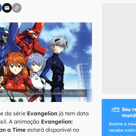
inscreva-se
li, aceito e concordo com os
Termos de Uso e Política de Privacidade do Ca
agem: Divulgação/Gainax/Tatsunoko Productions)
Seu r
me da série
Evangelion
já tem data
mundo
sil. A animação
Evangelion:
Assine a new
pon a Time
estará disponível no
receba notíc