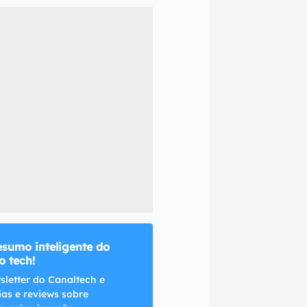
naltech.
esumo inteligente do
 tech!
sletter do Canaltech e
ias e reviews sobre