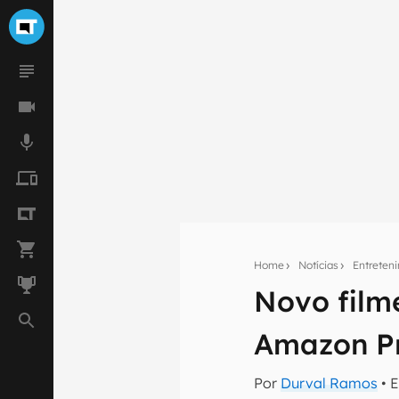
Home
Notícias
Entreten
Seu res
Novo film
Assine a newsle
mão.
Amazon P
E-mail
Por
Durval Ramos
• 