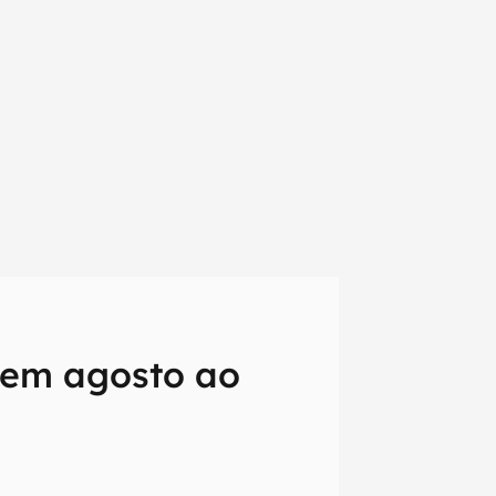
 em agosto ao
em primeira