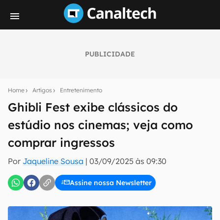
PUBLICIDADE
Seu resumo inteligente do mundo tech!
Assine a newsletter do Canaltech e receba
Home
Artigos
Entretenimento
notícias e reviews sobre tecnologia em primeira
mão.
Ghibli Fest exibe clássicos do
estúdio nos cinemas; veja como
E-mail
comprar ingressos
Por
Jaqueline Sousa
|
03/09/2025 às 09:30
inscreva-se
Assine nossa Newsletter
Confirmo que li, aceito e concordo com os
Termos de
Uso e Política de Privacidade do Canaltech.