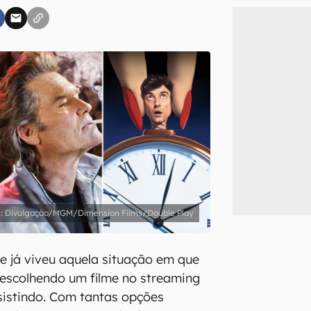
inscreva-se
li, aceito e concordo com os
Termos de Uso e Política de Privacidade do Ca
Divulgação/MGM/Dimension Films/Double Play
 já viveu aquela situação em que
escolhendo um filme no streaming
ssistindo. Com tantas opções