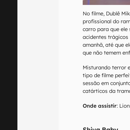
No filme, Dublê Mik
profissional do ra
carro para que ele
acidentes trágicos
amanhã, até que e
que não temem enf
Misturando terror 
tipo de filme perf
sessão em conjunt
catárticos da tram
Onde assistir
: Lio
Shiva Baby