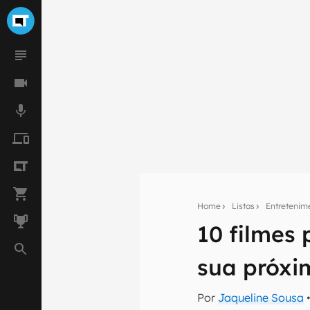
Home
Listas
Entretenim
10 filmes
Seu res
sua próx
Assine a newsle
mão.
Por
Jaqueline Sousa
•