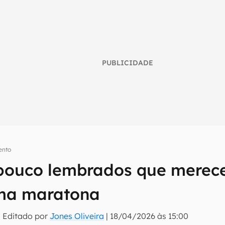
PUBLICIDADE
ento
 pouco lembrados que merec
umo inteligente do mundo tech!
ima maratona
tter do Canaltech e receba notícias e reviews sobre tecnologia 
 Editado por
Jones Oliveira
|
18/04/2026 às 15:00