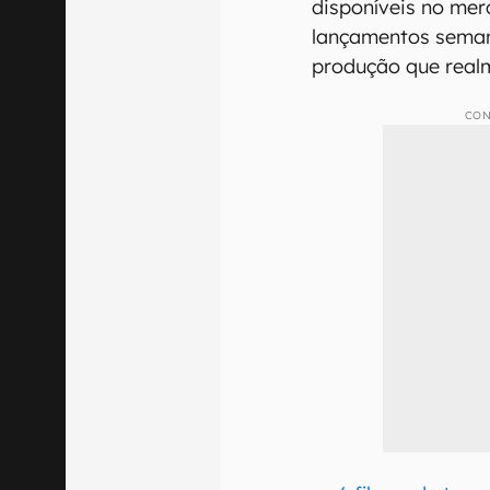
disponíveis no me
lançamentos semana
produção que rea
CON