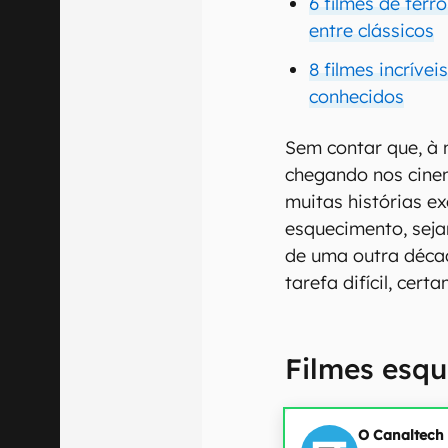
6 filmes de ter
entre clássicos
8 filmes incrívei
conhecidos
Sem contar que, à 
chegando nos cinem
muitas histórias e
esquecimento, sej
de uma outra déca
tarefa difícil, cert
Filmes esqu
O Canaltech