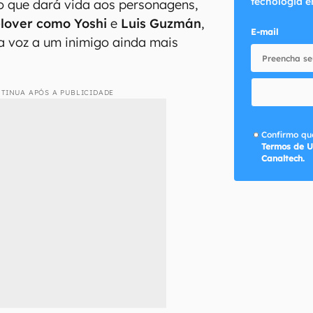
tecnologia e
o que dará vida aos personagens,
lover como Yoshi
e
Luis Guzmán
,
E-mail
a voz a um inimigo ainda mais
TINUA APÓS A PUBLICIDADE
Confirmo que
Termos de U
Canaltech.