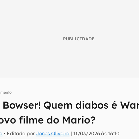
PUBLICIDADE
nimento
 Bowser! Quem diabos é War
umo inteligente do mundo tech!
ovo filme do Mario?
tter do Canaltech e receba notícias e reviews sobre tecnologia 
ro
• Editado por
Jones Oliveira
|
11/03/2026 às 16:10