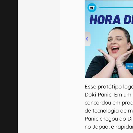
00:00
/
04:52
Esse protótipo lo
Doki Panic. Em um 
concordou em prod
de tecnologia de 
Panic chegou ao Di
no Japão, e rapida