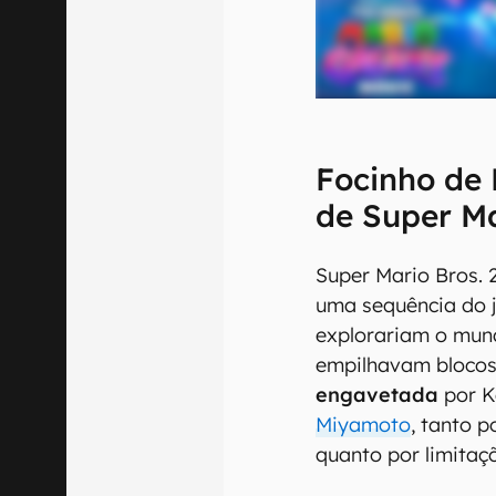
Focinho de 
de Super Ma
Super Mario Bros. 2
uma sequência do j
explorariam o mund
empilhavam blocos.
engavetada
por K
Miyamoto
, tanto p
quanto por limitaç