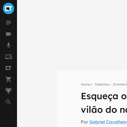
Home
Matérias
Entrete
Esqueça o
Seu res
vilão do n
Assine a newsle
mão.
Por
Gabriel Cavalhei