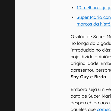
10 melhores jog
Super Mario com
marcos da histó
O vilão de Super Ma
no longa do bigodu
introduzido no clás
hoje divide opiniõ
originalidade. Emb
apresentou person
Shy Guy e Birdo
.
Embora seja um vel
data de Super Mari
despercebido aos n
aqueles que
começa