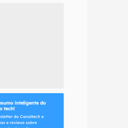
naltech.
esumo inteligente do
 tech!
sletter do Canaltech e
ias e reviews sobre