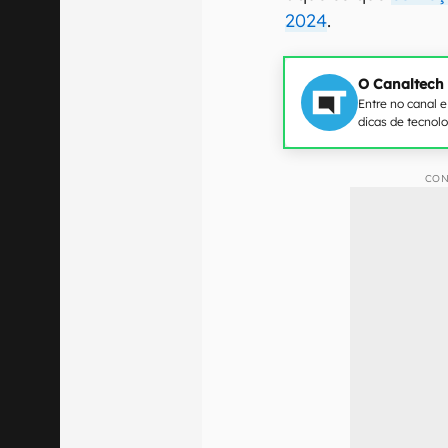
2024
.
O Canaltech
Entre no canal 
dicas de tecnol
CON