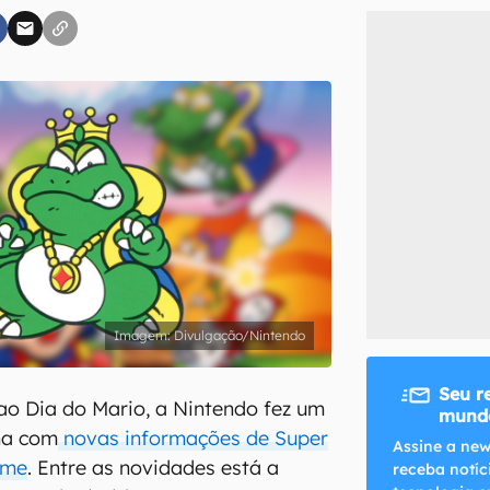
inscreva-se
li, aceito e concordo com os
Termos de Uso e Política de Privacidade do Ca
Divulgação/Nintendo
Seu r
 Dia do Mario, a Nintendo fez um
mundo
na com
novas informações de Super
Assine a new
lme
. Entre as novidades está a
receba notíc