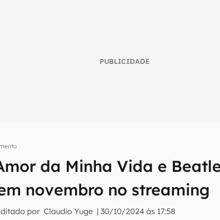
PUBLICIDADE
imento
 Amor da Minha Vida e Beatle
umo inteligente do mundo tech!
em novembro no streaming
tter do Canaltech e receba notícias e reviews sobre tecnologia 
Editado por
Claudio Yuge
|
30/10/2024 às 17:58