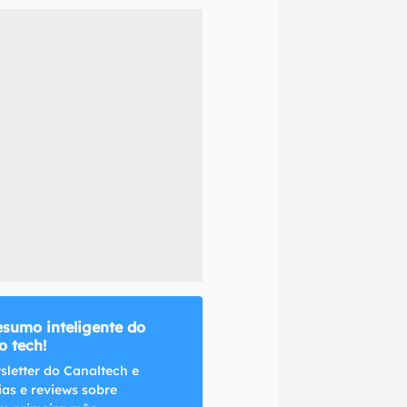
naltech.
esumo inteligente do
 tech!
sletter do Canaltech e
ias e reviews sobre