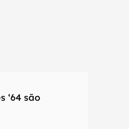
s ‘64 são
em primeira