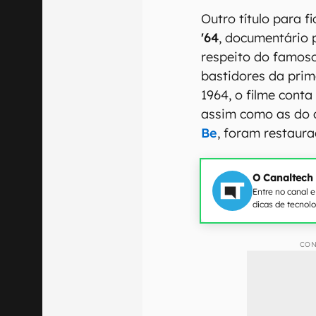
Outro título para 
'64
, documentário 
respeito do famoso
bastidores da prim
1964, o filme cont
assim como as do
Be
, foram restaur
O Canaltech
Entre no canal 
dicas de tecnol
CON