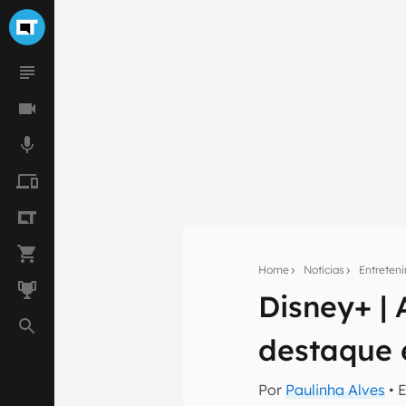
Home
Notícias
Entreten
Disney+ |
Seu res
destaque 
Assine a newsle
mão.
Por
Paulinha Alves
• 