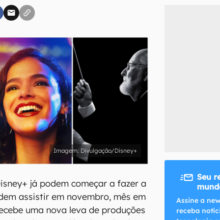
inscreva-se
li, aceito e concordo com os
Termos de Uso e Política de Privacidade do Ca
Divulgação/Disney+
Seu r
Disney+ já podem começar a fazer a
mundo
ndem assistir em novembro, mês em
Assine a new
recebe uma nova leva de produções
receba notíc