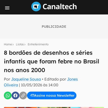
PUBLICIDADE
Seu resumo inteligente do mundo tech!
Assine a newsletter do Canaltech e receba
Home
Listas
Entretenimento
notícias e reviews sobre tecnologia em primeira
mão.
8 bordões de desenhos e séries
infantis que foram febre no Brasil
E-mail
nos anos 2000
Por
Jaqueline Sousa
• Editado por
Jones
inscreva-se
Oliveira
|
10/05/2026 às 14:00
Assine nossa Newsletter
Confirmo que li, aceito e concordo com os
Termos de
Uso e Política de Privacidade do Canaltech.