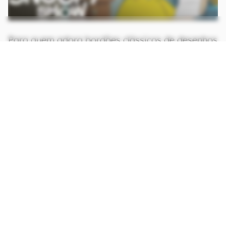
Para quem adora bordões clássicos de desenhos
e produções animadas que marcaram a época,
aproveite para relembrar
Thundercats,
Tutubarão e 10 desenhos do Bom Dia & Cia para
ver no streaming
.