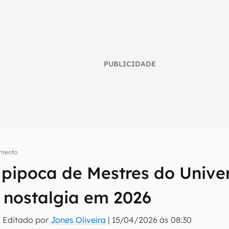
PUBLICIDADE
imento
 pipoca de Mestres do Unive
umo inteligente do mundo tech!
 nostalgia em 2026
tter do Canaltech e receba notícias e reviews sobre tecnologia 
 Editado por
Jones Oliveira
|
15/04/2026 às 08:30