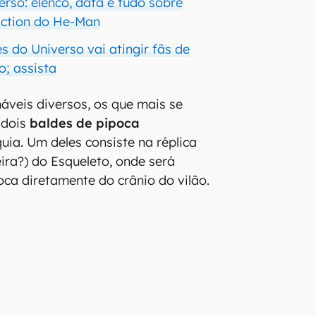
rso: elenco, data e tudo sobre
-action do He-Man
es do Universo vai atingir fãs de
; assista
náveis diversos, os que mais se
 dois
baldes de pipoca
uia. Um deles consiste na réplica
ira?) do Esqueleto, onde será
oca diretamente do crânio do vilão.