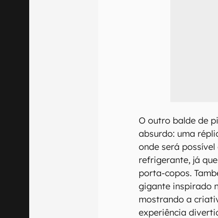
O outro balde de p
absurdo: uma répli
onde será possível
refrigerante, já q
porta-copos. Tam
gigante inspirado
mostrando a criati
experiência diverti