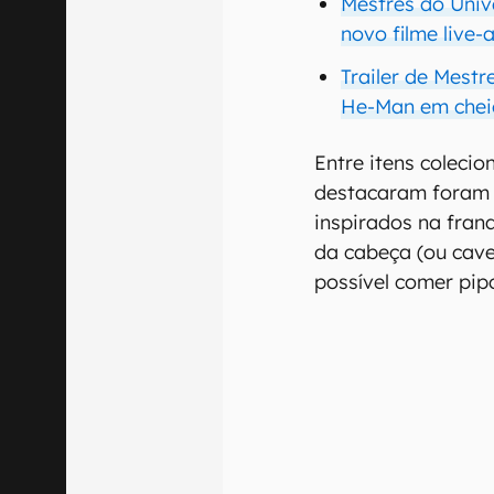
Mestres do Unive
novo filme live
Trailer de Mestr
He-Man em cheio
Entre itens colecio
destacaram foram
inspirados na franq
da cabeça (ou cave
possível comer pip