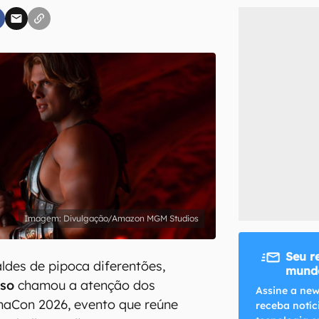
inscreva-se
li, aceito e concordo com os
Termos de Uso e Política de Privacidade do Ca
Divulgação/Amazon MGM Studios
Seu r
ldes de pipoca diferentões,
mundo
rso
chamou a atenção dos
Assine a new
maCon 2026, evento que reúne
receba notíc