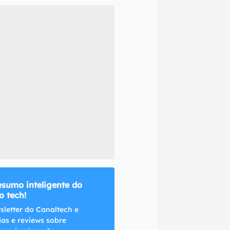
naltech.
esumo inteligente do
 tech!
sletter do Canaltech e
ias e reviews sobre