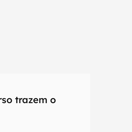
rso trazem o
em primeira