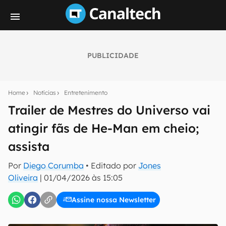
PUBLICIDADE
Seu resumo inteligente do mundo tech!
Assine a newsletter do Canaltech e receba
Home
Notícias
Entretenimento
notícias e reviews sobre tecnologia em primeira
mão.
Trailer de Mestres do Universo vai
atingir fãs de He-Man em cheio;
E-mail
assista
Por
Diego Corumba
• Editado por
Jones
inscreva-se
Oliveira
|
01/04/2026 às 15:05
Assine nossa Newsletter
Confirmo que li, aceito e concordo com os
Termos de
Uso e Política de Privacidade do Canaltech.