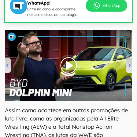
WhatsApp!
WhatsApp
Entre no canal e acompanhe
notícias e dicas de tecnologia
00:00
/
04:07
Assim como acontece em outras promoções de
luta livre, como as organizadas pela All Elite
Wrestling (AEW) e a Total Nonstop Action
Wrestling (TNA), as lutas da WWE são