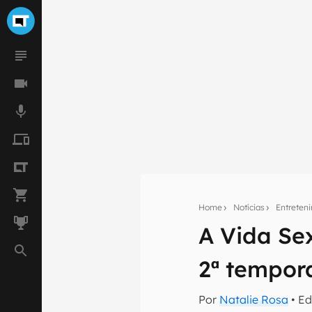
Home
Notícias
Entreten
A Vida Se
Seu res
2ª tempo
Assine a newsle
mão.
Por
Natalie Rosa
• Ed