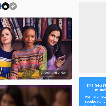
inscreva-se
li, aceito e concordo com os
Termos de Uso e Política de Privacidade do Ca
HBO Max
Seu r
mundo
Assine a new
receba notíc