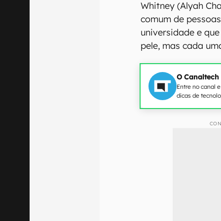
Whitney (Alyah Cha
comum de pessoas 
universidade e que
pele, mas cada uma
O Canaltech
Entre no canal 
dicas de tecnol
CON