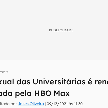
PUBLICIDADE
imento
xual das Universitárias é re
umo inteligente do mundo tech!
rada pela HBO Max
tter do Canaltech e receba notícias e reviews sobre tecnologia 
itado por
Jones Oliveira
|
09/12/2021 às 11:30