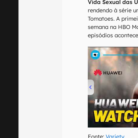
Vida Sexual das U
rendendo à série u
Tomatoes. A prime
semana na HBO Max
episódios acontece
00:00
/
04:51
Fonte:
Variety