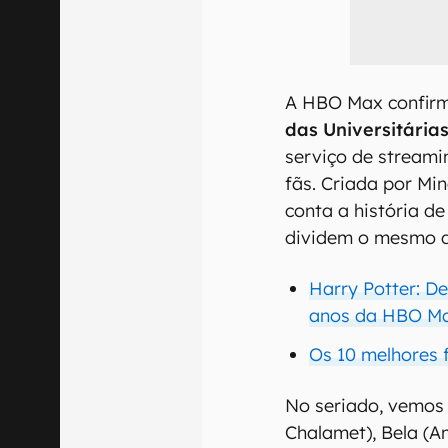
A HBO Max confir
das Universitária
serviço de stream
fãs. Criada por Min
conta a história de
dividem o mesmo d
Harry Potter: De
anos da HBO Max
Os 10 melhores
No seriado, vemos
Chalamet), Bela (A