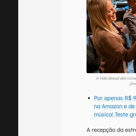
A Vida Sexual das Unive
(Im
Por apenas R$ 9
na Amazon e de q
música! Teste gr
A recepção da est