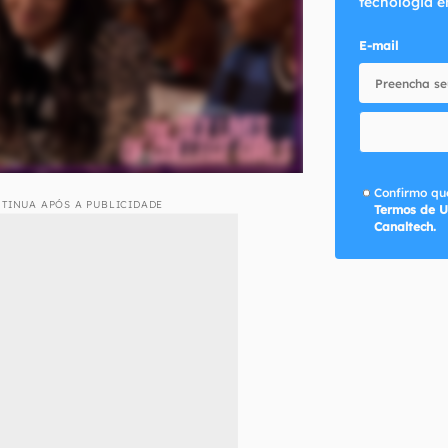
tecnologia e
E-mail
Confirmo que
TINUA APÓS A PUBLICIDADE
Termos de U
Canaltech.