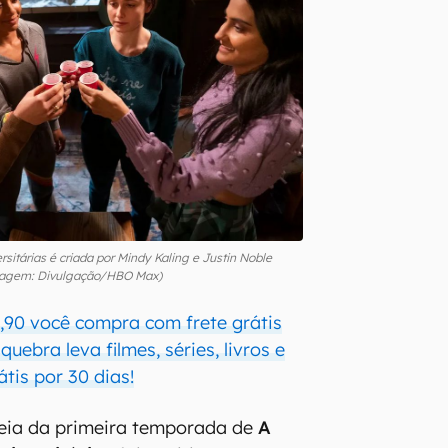
rsitárias é criada por Mindy Kaling e Justin Noble
agem: Divulgação/HBO Max)
,90 você compra com frete grátis
uebra leva filmes, séries, livros e
átis por 30 dias!
reia da primeira temporada de
A