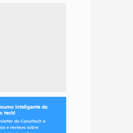
naltech.
esumo inteligente do
 tech!
sletter do Canaltech e
ias e reviews sobre