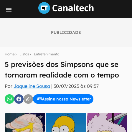
PUBLICIDADE
Seu resumo inteligente do mundo tech!
Assine a newsletter do Canaltech e receba
Home
Listas
Entretenimento
notícias e reviews sobre tecnologia em primeira
mão.
5 previsões dos Simpsons que se
tornaram realidade com o tempo
E-mail
Por
Jaqueline Sousa
|
30/07/2025 às 09:57
Assine nossa Newsletter
inscreva-se
Confirmo que li, aceito e concordo com os
Termos de
Uso e Política de Privacidade do Canaltech.