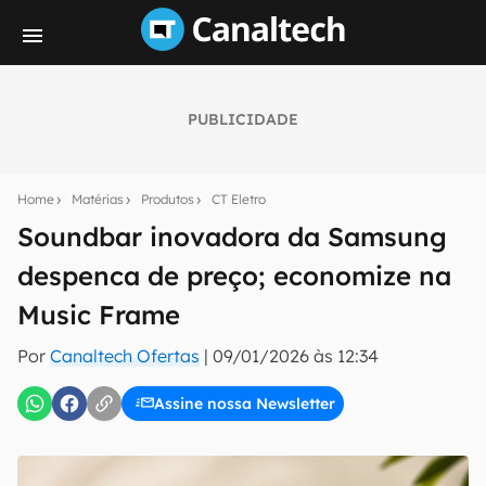
PUBLICIDADE
Seu resumo inteligente do mundo tech!
Assine a newsletter do Canaltech e receba
Home
Matérias
Produtos
CT Eletro
notícias e reviews sobre tecnologia em primeira
mão.
Soundbar inovadora da Samsung
despenca de preço; economize na
E-mail
Music Frame
Por
Canaltech Ofertas
|
09/01/2026 às 12:34
inscreva-se
Assine nossa Newsletter
Confirmo que li, aceito e concordo com os
Termos de
Uso e Política de Privacidade do Canaltech.