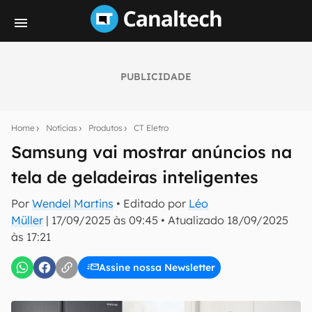
PUBLICIDADE
Seu resumo inteligente do mundo tech!
Assine a newsletter do Canaltech e receba
Home
Notícias
Produtos
CT Eletro
notícias e reviews sobre tecnologia em primeira
mão.
Samsung vai mostrar anúncios na
tela de geladeiras inteligentes
E-mail
Por
Wendel Martins
• Editado por
Léo
Müller
|
17/09/2025 às 09:45
•
Atualizado
18/09/2025
às 17:21
inscreva-se
Assine nossa Newsletter
Confirmo que li, aceito e concordo com os
Termos de
Uso e Política de Privacidade do Canaltech.