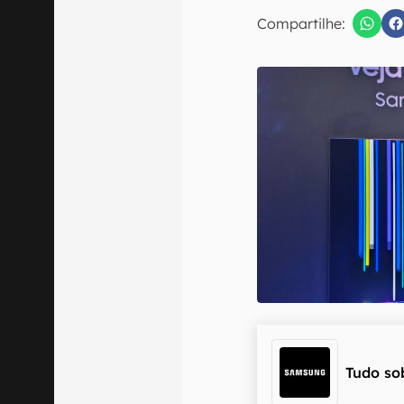
E-mail
Compartilhe:
Confirmo que 
Tudo so