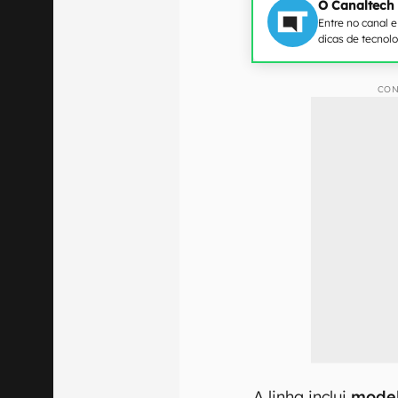
O Canaltech
Entre no canal 
dicas de tecnol
CON
A linha inclui
model