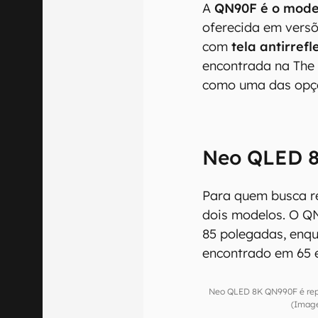
A
QN90F é o mode
oferecida em versõ
com
tela antirref
encontrada na The
como uma das opçõ
Neo QLED 
Para quem busca r
dois modelos. O Q
85 polegadas, enq
encontrado em 65 
Neo QLED 8K QN990F é reple
(Image