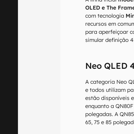
OLED e The Fram
com tecnologia
Mi
recursos em comum
para aperfeiçoar c
simular definição 4
Neo QLED 
A categoria Neo Q
e todos utilizam p
estão disponíveis 
enquanto a QN80F 
polegadas. A QN85F
65, 75 e 85 polegad