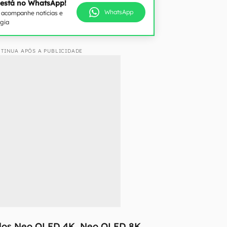
 está no WhatsApp!
WhatsApp
e acompanhe notícias e
ogia
TINUA APÓS A PUBLICIDADE
os Neo QLED 4K, Neo QLED 8K,