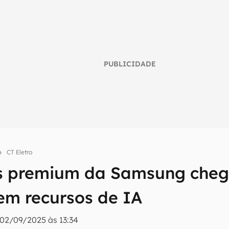
PUBLICIDADE
CT Eletro
 premium da Samsung cheg
umo inteligente do mundo tech!
em recursos de IA
tter do Canaltech e receba notícias e reviews sobre tecnologia 
02/09/2025 às 13:34