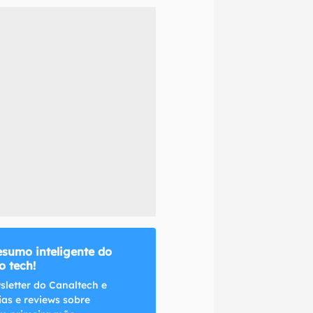
naltech.
esumo inteligente do
 tech!
sletter do Canaltech e
ias e reviews sobre