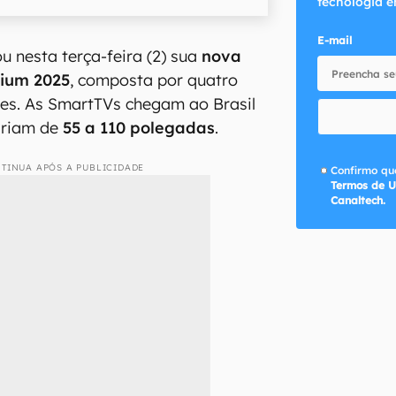
tecnologia e
E-mail
u nesta terça-feira (2) sua
nova
mium 2025
, composta por quatro
tes. As SmartTVs chegam ao Brasil
ariam de
55 a 110 polegadas
.
TINUA APÓS A PUBLICIDADE
Confirmo que
Termos de U
Canaltech.