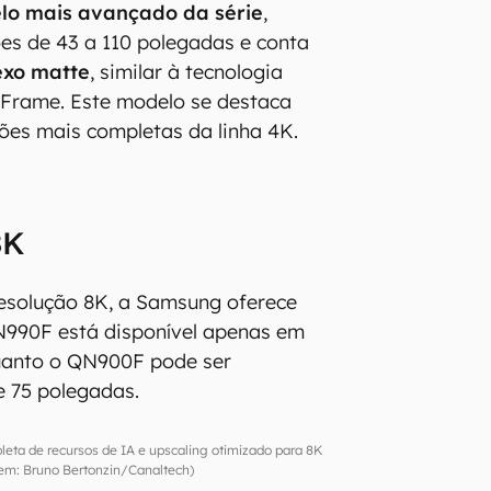
lo mais avançado da série
,
es de 43 a 110 polegadas e conta
lexo matte
, similar à tecnologia
 Frame. Este modelo se destaca
es mais completas da linha 4K.
8K
esolução 8K, a Samsung oferece
N990F está disponível apenas em
uanto o QN900F pode ser
e 75 polegadas.
ta de recursos de IA e upscaling otimizado para 8K
m: Bruno Bertonzin/Canaltech)