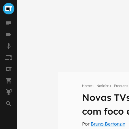
Home
Notícias
Produtos
Novas TVs
Seu res
com foco 
Assine a newsle
mão.
Por
Bruno Bertonzin
|