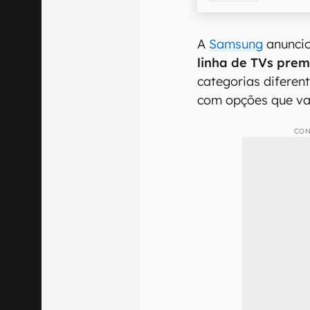
A
Samsung
anuncio
linha de TVs pre
categorias diferen
com opções que v
CON