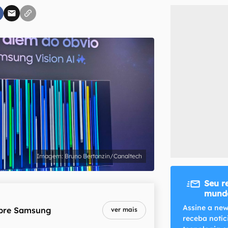
inscreva-se
li, aceito e concordo com os
Termos de Uso e Política de Privacidade do Ca
Bruno Bertonzin/Canaltech
Seu r
mundo
Assine a new
bre
Samsung
ver mais
receba notíc