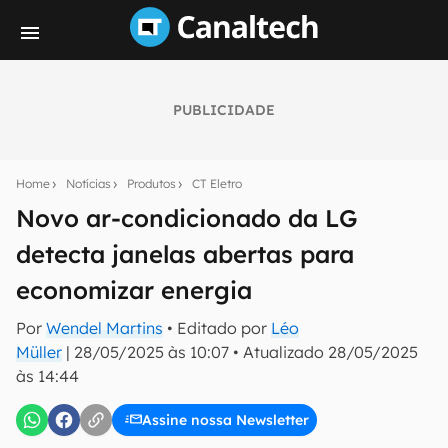
PUBLICIDADE
Seu resumo inteligente do mundo tech!
Assine a newsletter do Canaltech e receba
Home
Notícias
Produtos
CT Eletro
notícias e reviews sobre tecnologia em primeira
mão.
Novo ar-condicionado da LG
detecta janelas abertas para
E-mail
economizar energia
Por
Wendel Martins
• Editado por
Léo
inscreva-se
Müller
|
28/05/2025 às 10:07
•
Atualizado
28/05/2025
às 14:44
Confirmo que li, aceito e concordo com os
Termos de
Uso e Política de Privacidade do Canaltech.
Assine nossa Newsletter