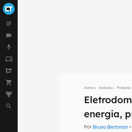
Home
Notícias
Produtos
Seu res
Eletrodom
Assine a newsle
mão.
energia, 
E-mail
Por
Bruno Bertonzin
•