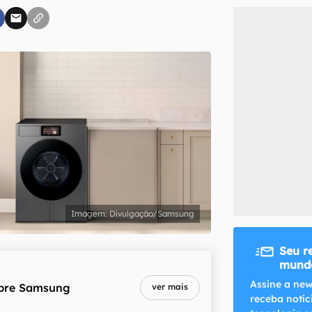
inscreva-se
li, aceito e concordo com os
Termos de Uso e Política de Privacidade do Ca
Divulgação/Samsung
Seu r
mundo
Assine a new
bre
Samsung
ver mais
receba notíc