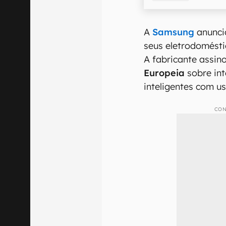
A
Samsung
anunci
seus eletrodomést
A fabricante assin
Europeia
sobre int
inteligentes com u
CON