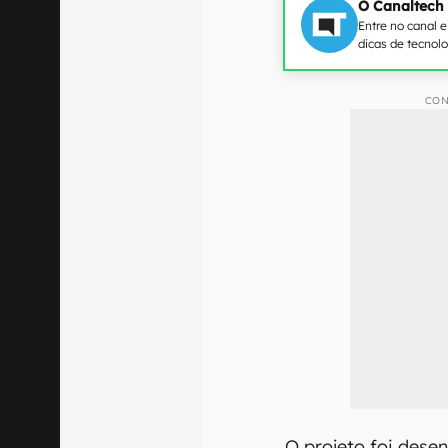
O Canaltech
Entre no canal 
dicas de tecnol
CON
O projeto foi dese