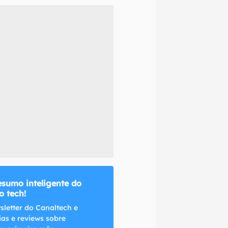
naltech.
esumo inteligente do
 tech!
sletter do Canaltech e
ias e reviews sobre