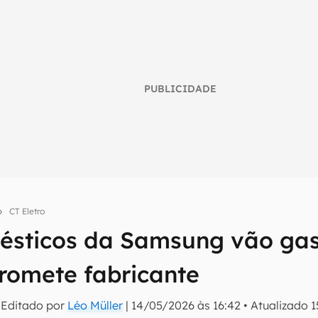
PUBLICIDADE
CT Eletro
umo inteligente do mundo tech!
ésticos da Samsung vão ga
tter do Canaltech e receba notícias e reviews sobre tecnologia 
promete fabricante
 Editado por
Léo Müller
|
14/05/2026 às 16:42
•
Atualizado
1