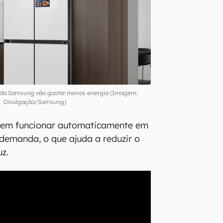
 da Samsung vão gastar menos energia (Imagem:
Divulgação/Samsung)
dem funcionar automaticamente em
demanda, o que ajuda a reduzir o
uz.