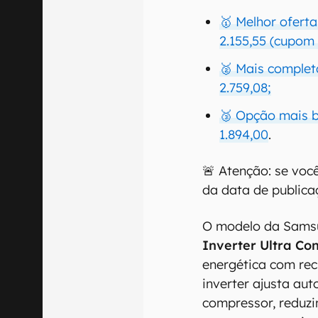
🥇 Melhor ofert
2.155,55 (cupo
🥈 Mais complet
2.759,08;
🥉 Opção mais b
1.894,00
.
🚨 Atenção: se voc
da data de public
O modelo da Samsu
Inverter Ultra Co
energética com recu
inverter ajusta a
compressor, reduzi