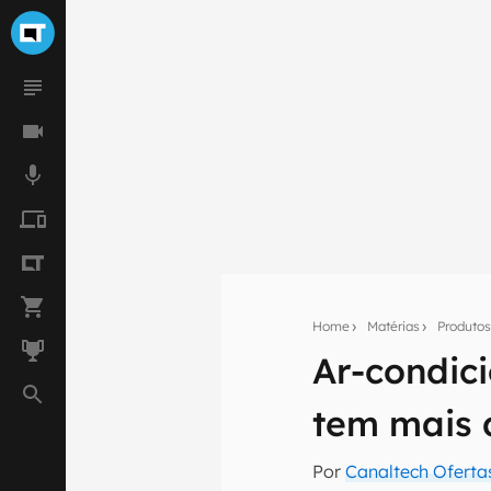
Home
Matérias
Produto
Ar-condic
Seu res
tem mais
Assine a newsle
mão.
Por
Canaltech Oferta