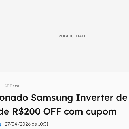
PUBLICIDADE
s
CT Eletro
ionado Samsung Inverter de
umo inteligente do mundo tech!
 de R$200 OFF com cupom
tter do Canaltech e receba notícias e reviews sobre tecnologia 
s
|
27/04/2026 às 10:31