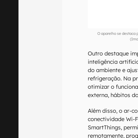
O aparelho se destaca p
(Ima
Outro destaque im
inteligência artifi
do ambiente e aju
refrigeração. Na p
otimizar o funcio
externa, hábitos d
Além disso, o ar-c
conectividade Wi-F
SmartThings, permi
remotamente, progr