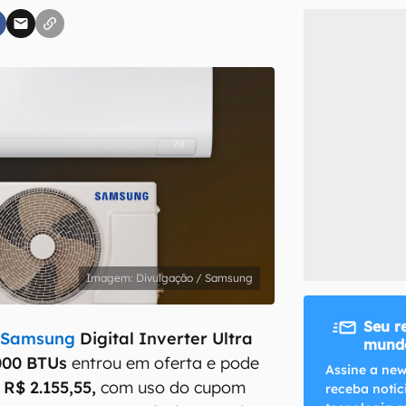
inscreva-se
li, aceito e concordo com os
Termos de Uso e Política de Privacidade do Ca
Divulgação / Samsung
Seu r
o
Samsung
Digital Inverter Ultra
mundo
000 BTUs
entrou em oferta e pode
Assine a new
r
R$ 2.155,55,
com uso do cupom
receba notíc