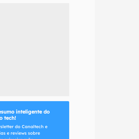
naltech.
esumo inteligente do
 tech!
sletter do Canaltech e
ias e reviews sobre