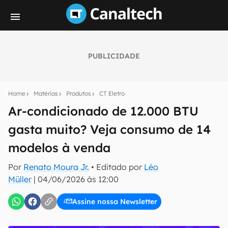
PUBLICIDADE
Seu resumo inteligente do mundo tech!
Assine a newsletter do Canaltech e receba
Home
Matérias
Produtos
CT Eletro
notícias e reviews sobre tecnologia em primeira
mão.
Ar-condicionado de 12.000 BTU
gasta muito? Veja consumo de 14
E-mail
modelos à venda
Por
Renato Moura Jr.
• Editado por
Léo
inscreva-se
Müller
|
04/06/2026 às 12:00
Assine nossa Newsletter
Confirmo que li, aceito e concordo com os
Termos de
Uso e Política de Privacidade do Canaltech.