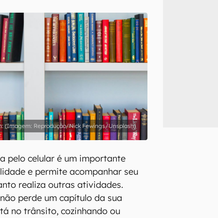
inscreva-se
li, aceito e concordo com os
Termos de Uso e Política de Privacidade do Ca
(Imagem: Reprodução/Nick Fewings/Unsplash)
ta pelo celular é um importante
ilidade e permite acompanhar seu
anto realiza outras atividades.
não perde um capítulo da sua
tá no trânsito, cozinhando ou