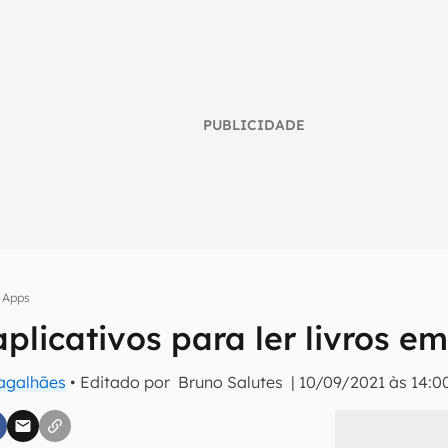
PUBLICIDADE
Apps
plicativos para ler livros em
umo inteligente do mundo tech!
Magalhães
• Editado por
Bruno Salutes
|
10/09/2021 às 14:0
tter do Canaltech e receba notícias e reviews sobre tecnologia 