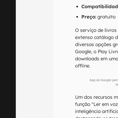
Compatibilidad
Preço:
gratuito
O serviço de livro
extenso catálogo d
diversas opções gr
Google, o Play Liv
downloads em uma b
offline.
App do Google perm
M
Um dos recursos ma
função "Ler em voz 
inteligência artific