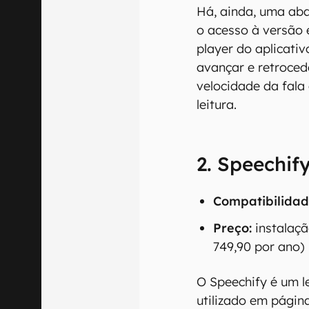
Há, ainda, uma aba
o acesso à versão 
player do aplicati
avançar e retroced
velocidade da fala
leitura.
2. Speechif
Compatibilidad
Preço:
instalaç
749,90 por ano)
O Speechify é um l
utilizado em págin