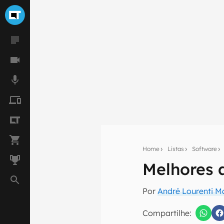
Home
Listas
Software
Melhores a
Seu res
Por
André Lourenti 
Assine a newsle
mão.
Compartilhe: