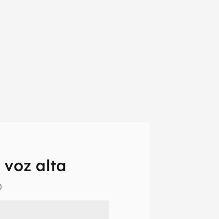
 voz alta
0
em primeira