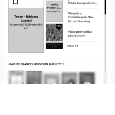
Somente Kindles a partir da 10ª geração possuem luz embutida e,