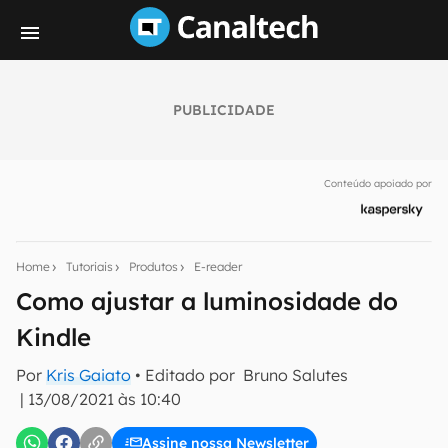
PUBLICIDADE
Seu resumo inteligente do mundo tech!
Assine a newsletter do Canaltech e receba
Conteúdo apoiado por
notícias e reviews sobre tecnologia em primeira
mão.
E-mail
Home
Tutoriais
Produtos
E-reader
Como ajustar a luminosidade do
Kindle
inscreva-se
Por
Kris Gaiato
• Editado por
Bruno Salutes
|
13/08/2021 às 10:40
Confirmo que li, aceito e concordo com os
Termos de
Uso e Política de Privacidade do Canaltech.
Assine nossa Newsletter