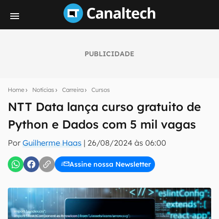
PUBLICIDADE
Seu resumo inteligente do mundo tech!
Assine a newsletter do Canaltech e receba
Home
Notícias
Carreira
Cursos
notícias e reviews sobre tecnologia em primeira
mão.
NTT Data lança curso gratuito de
Python e Dados com 5 mil vagas
E-mail
Por
Guilherme Haas
|
26/08/2024 às 06:00
Assine nossa Newsletter
inscreva-se
Confirmo que li, aceito e concordo com os
Termos de
Uso e Política de Privacidade do Canaltech.