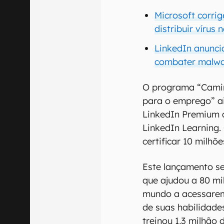
Microsoft corri
distribuir vírus
LinkedIn anunci
combater malwar
O programa “Camin
para o emprego” ai
LinkedIn Premium q
LinkedIn Learning. 
certificar 10 milh
Este lançamento se 
que ajudou a 80 mi
mundo a acessarem
de suas habilidades 
treinou 1,3 milhão 