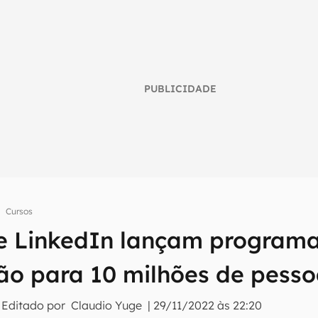
PUBLICIDADE
Cursos
 e LinkedIn lançam program
umo inteligente do mundo tech!
ão para 10 milhões de pess
tter do Canaltech e receba notícias e reviews sobre tecnologia 
 Editado por
Claudio Yuge
|
29/11/2022 às 22:20