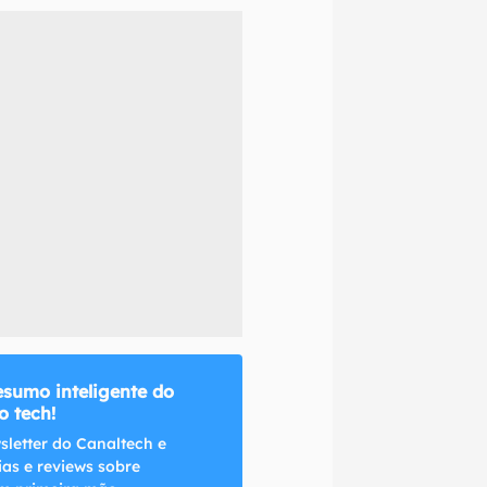
naltech.
esumo inteligente do
 tech!
sletter do Canaltech e
ias e reviews sobre