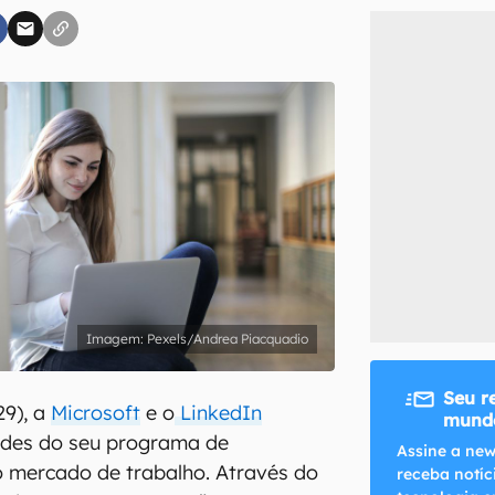
inscreva-se
li, aceito e concordo com os
Termos de Uso e Política de Privacidade do Ca
Pexels/Andrea Piacquadio
Seu r
29), a
Microsoft
e o
LinkedIn
mundo
des do seu programa de
Assine a new
 mercado de trabalho. Através do
receba notíc