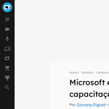
Home
Notícias
Carreira
Microsoft
Seu res
capacitaç
Assine a newsle
mão.
Por
Giovana Pignati
•
E-mail