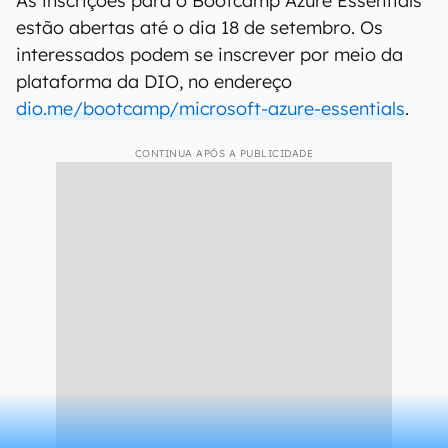
fornecidos pela Microsoft. Essa certificação é
reconhecida globalmente e pode ajudar
profissionais a se destacarem no mercado de
trabalho.
Como se inscrever
As inscrições para o Bootcamp Azure Essentials
estão abertas até o dia 18 de setembro. Os
interessados podem se inscrever por meio da
plataforma da DIO, no endereço
dio.me/bootcamp/microsoft-azure-essentials
.
CONTINUA APÓS A PUBLICIDADE