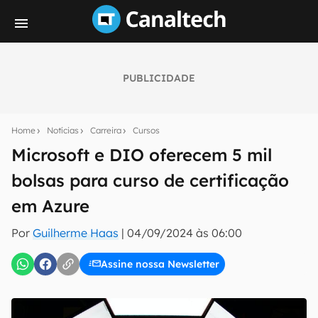
PUBLICIDADE
Seu resumo inteligente do mundo tech!
Assine a newsletter do Canaltech e receba
Home
Notícias
Carreira
Cursos
notícias e reviews sobre tecnologia em primeira
mão.
Microsoft e DIO oferecem 5 mil
bolsas para curso de certificação
E-mail
em Azure
Por
Guilherme Haas
|
04/09/2024 às 06:00
inscreva-se
Assine nossa Newsletter
Confirmo que li, aceito e concordo com os
Termos de
Uso e Política de Privacidade do Canaltech.