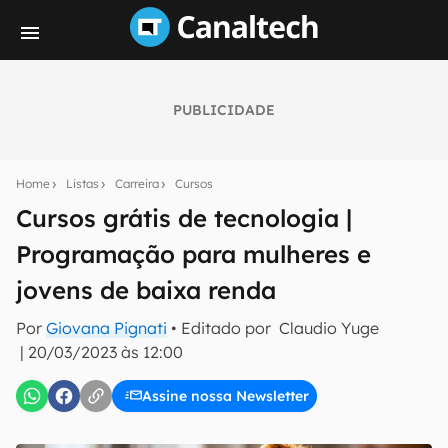
PUBLICIDADE
Seu resumo inteligente do mundo tech!
Assine a newsletter do Canaltech e receba
Home
Listas
Carreira
Cursos
notícias e reviews sobre tecnologia em primeira
mão.
Cursos grátis de tecnologia |
Programação para mulheres e
E-mail
jovens de baixa renda
Por
Giovana Pignati
• Editado por
Claudio Yuge
inscreva-se
|
20/03/2023 às 12:00
Assine nossa Newsletter
Confirmo que li, aceito e concordo com os
Termos de
Uso e Política de Privacidade do Canaltech.