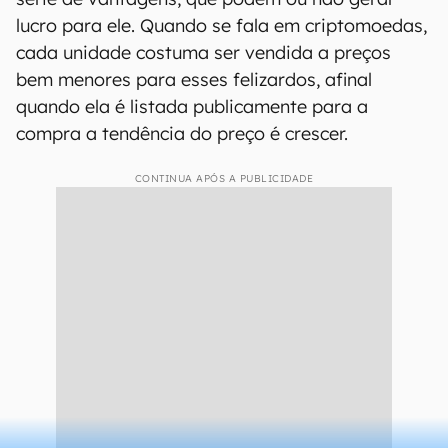
coisa que possa ser comercializada como um
token.
Vantagens de estar na
whitelist
Ingressar em whitelists garante ao usuário uma
série de vantagens, que podem ou não gerar
lucro para ele. Quando se fala em criptomoedas,
cada unidade costuma ser vendida a preços
bem menores para esses felizardos, afinal
quando ela é listada publicamente para a
compra a tendência do preço é crescer.
CONTINUA APÓS A PUBLICIDADE