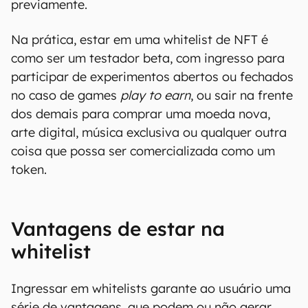
A abertura de uma whitelist costuma ser um
momento importante no lançamento de NFTs,
porque ela ajuda a mensurar o quão esperado é
aquele projeto. Se o
hype
está elevado, a
disputa pela entrada costuma ser alta, por isso
garantir a participação nela assegura o direito a
cunhar NFTs em datas e horas especificadas
previamente.
Na prática, estar em uma whitelist de NFT é
como ser um testador beta, com ingresso para
participar de experimentos abertos ou fechados
no caso de games
play to earn
, ou sair na frente
dos demais para comprar uma moeda nova,
arte digital, música exclusiva ou qualquer outra