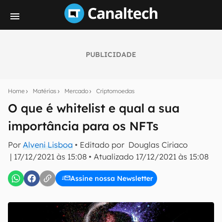
PUBLICIDADE
Seu resumo inteligente do mundo tech!
Assine a newsletter do Canaltech e receba
Home
Matérias
Mercado
Criptomoedas
notícias e reviews sobre tecnologia em primeira
mão.
O que é whitelist e qual a sua
importância para os NFTs
E-mail
Por
Alveni Lisboa
• Editado por
Douglas Ciriaco
|
17/12/2021 às 15:08
•
Atualizado
17/12/2021 às 15:08
inscreva-se
Assine nossa Newsletter
Confirmo que li, aceito e concordo com os
Termos de
Uso e Política de Privacidade do Canaltech.