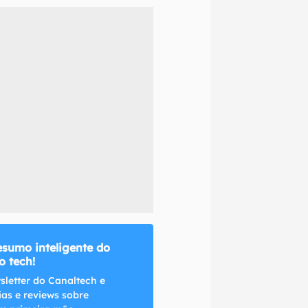
naltech.
esumo inteligente do
 tech!
sletter do Canaltech e
ias e reviews sobre