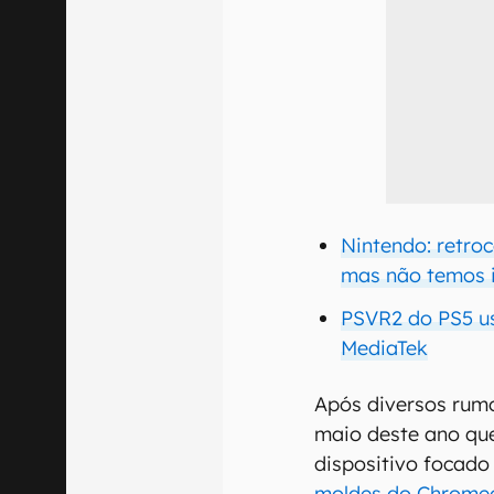
Nintendo: retroc
mas não temos 
PSVR2 do PS5 us
MediaTek
Após diversos rumo
maio deste ano qu
dispositivo focad
moldes do Chrome