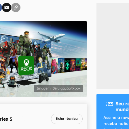
inscreva-se
li, aceito e concordo com os
Termos de Uso e Política de Privacidade do Ca
Divulgação/Xbox
Seu r
mundo
melhor preço
Assine a new
ries S
ficha técnica
R$ 5.599,00
receba notíc