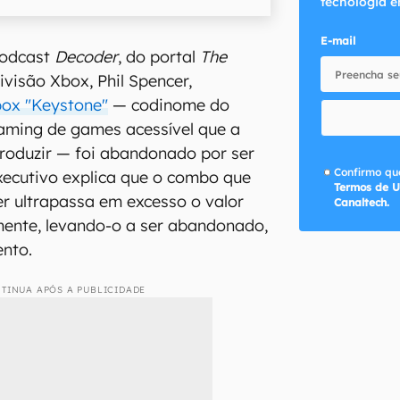
tecnologia e
E-mail
podcast
Decoder
, do portal
The
divisão Xbox, Phil Spencer,
box "Keystone"
— codinome do
eaming de games acessível que a
roduzir — foi abandonado por ser
Confirmo que
xecutivo explica que o combo que
Termos de U
r ultrapassa em excesso o valor
Canaltech.
mente, levando-o a ser abandonado,
nto.
TINUA APÓS A PUBLICIDADE