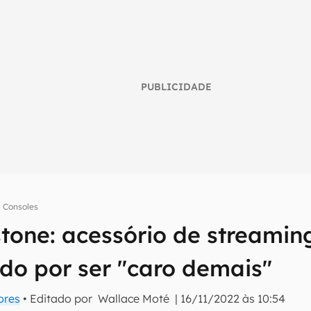
PUBLICIDADE
Consoles
tone: acessório de streaming
umo inteligente do mundo tech!
o por ser "caro demais"
tter do Canaltech e receba notícias e reviews sobre tecnologia 
ores
• Editado por
Wallace Moté
|
16/11/2022 às 10:54