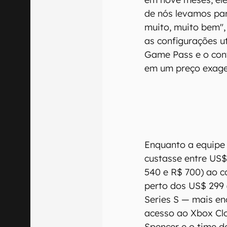
de nós levamos par
muito, muito bem",
as configurações u
Game Pass e o cont
em um preço exag
Enquanto a equipe
custasse entre US$
540 e R$ 700) ao c
perto dos US$ 299 
Series S — mais e
acesso ao Xbox Clo
Spencer e o time 