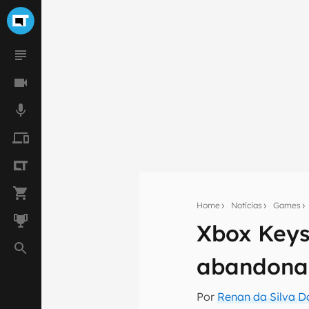
Home
Notícias
Games
Xbox Keys
Seu res
abandonad
Assine a newsle
mão.
Por
Renan da Silva D