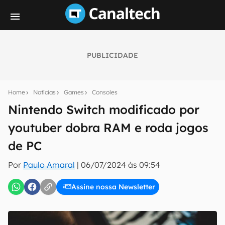
PUBLICIDADE
Seu resumo inteligente do mundo tech!
Assine a newsletter do Canaltech e receba
Home
Notícias
Games
Consoles
notícias e reviews sobre tecnologia em primeira
mão.
Nintendo Switch modificado por
youtuber dobra RAM e roda jogos
E-mail
de PC
Por
Paulo Amaral
|
06/07/2024 às 09:54
inscreva-se
Assine nossa Newsletter
Confirmo que li, aceito e concordo com os
Termos de
Uso e Política de Privacidade do Canaltech.