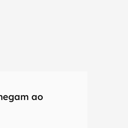
chegam ao
em primeira