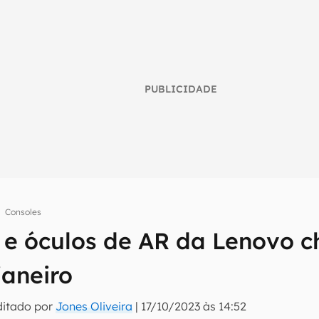
PUBLICIDADE
Consoles
 e óculos de AR da Lenovo 
umo inteligente do mundo tech!
janeiro
tter do Canaltech e receba notícias e reviews sobre tecnologia 
ditado por
Jones Oliveira
|
17/10/2023 às 14:52