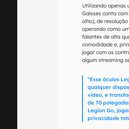
Utilizando apenas 
Galsses conta com
olho), de resoluçã
operando como um 
falantes de alta qu
comodidade e, prin
jogar com os contro
algum streaming s
“Esse óculos Le
qualquer dispos
vídeo, e trans
de 70 polegada
Legion Go, jogan
privacidade tota