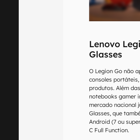
Lenovo Leg
Glasses
O Legion Go não ap
consoles portátei
produtos. Além das
notebooks gamer in
mercado nacional j
Glasses, que tamb
Android (7 ou sup
C Full Function.