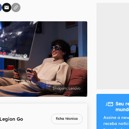
inscreva-se
li, aceito e concordo com os
Termos de Uso e Política de Privacidade do Ca
Lenovo
Seu r
mundo
Assine a new
Legion Go
ficha técnica
receba notíc