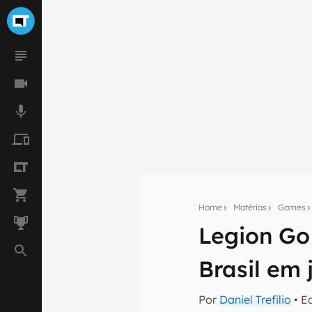
Home
Matérias
Games
Legion Go
Seu res
Brasil em 
Assine a newsle
mão.
Por
Daniel Trefilio
• E