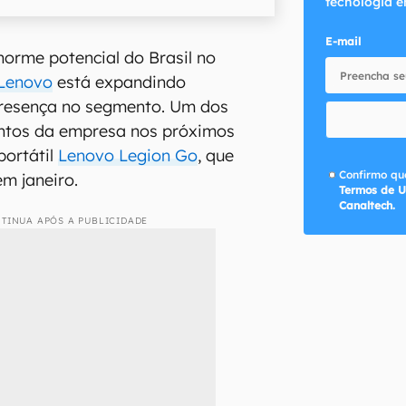
tecnologia e
E-mail
norme potencial do Brasil no
Lenovo
está expandindo
resença no segmento. Um dos
entos da empresa nos próximos
portátil
Lenovo Legion Go
, que
Confirmo que
em janeiro.
Termos de U
Canaltech.
TINUA APÓS A PUBLICIDADE