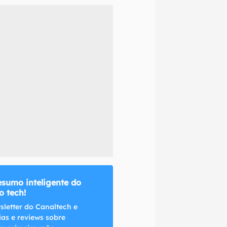
naltech.
esumo inteligente do
 tech!
sletter do Canaltech e
ias e reviews sobre