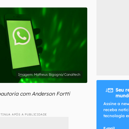
inscreva-se
li, aceito e concordo com os
Termos de Uso e Política de Privacidade do Ca
Matheus Bigogno/Canaltech
Seu r
oautoria com Anderson Fortti
mundo
Assine a new
receba notíc
TINUA APÓS A PUBLICIDADE
tecnologia e
E-mail