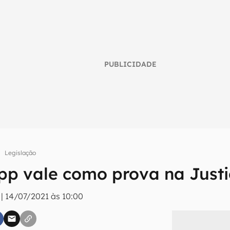
PUBLICIDADE
Legislação
p vale como prova na Just
umo inteligente do mundo tech!
|
14/07/2021 às 10:00
tter do Canaltech e receba notícias e reviews sobre tecnologia 