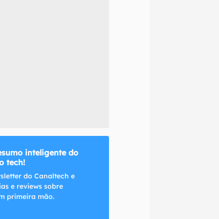
naltech.
esumo inteligente do
 tech!
sletter do Canaltech e
ias e reviews sobre
m primeira mão.