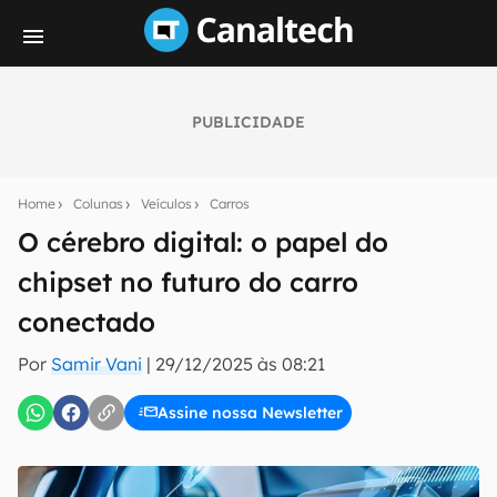
PUBLICIDADE
Seu resumo inteligente do mundo tech!
Assine a newsletter do Canaltech e receba
Home
Colunas
Veículos
Carros
notícias e reviews sobre tecnologia em primeira
mão.
O cérebro digital: o papel do
chipset no futuro do carro
E-mail
conectado
Por
Samir Vani
|
29/12/2025 às 08:21
inscreva-se
Assine nossa Newsletter
Confirmo que li, aceito e concordo com os
Termos de
Uso e Política de Privacidade do Canaltech.