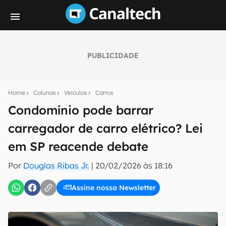
PUBLICIDADE
Seu resumo inteligente do mundo tech!
Assine a newsletter do Canaltech e receba
Home
Colunas
Veículos
Carros
notícias e reviews sobre tecnologia em primeira
mão.
Condomínio pode barrar
carregador de carro elétrico? Lei
E-mail
em SP reacende debate
Por
Douglas Ribas Jr.
|
20/02/2026 às 18:16
inscreva-se
Assine nossa Newsletter
Confirmo que li, aceito e concordo com os
Termos de
Uso e Política de Privacidade do Canaltech.