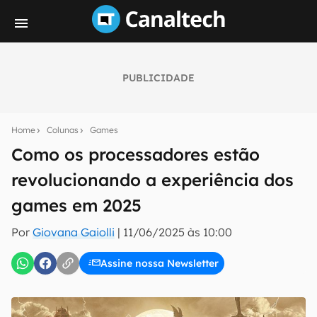
PUBLICIDADE
Seu resumo inteligente do mundo tech!
Assine a newsletter do Canaltech e receba
Home
Colunas
Games
notícias e reviews sobre tecnologia em primeira
mão.
Como os processadores estão
revolucionando a experiência dos
E-mail
games em 2025
Por
Giovana Gaiolli
|
11/06/2025 às 10:00
inscreva-se
Assine nossa Newsletter
Confirmo que li, aceito e concordo com os
Termos de
Uso e Política de Privacidade do Canaltech.