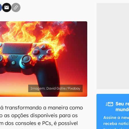
inscreva-se
li, aceito e concordo com os
Termos de Uso e Política de Privacidade do Ca
David Gallie/Pixabay
Seu r
tá transformando a maneira como
mundo
 as opções disponíveis para os
Assine a new
m dos consoles e PCs, é possível
receba notíc