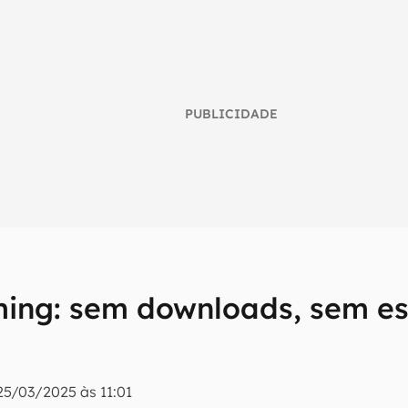
PUBLICIDADE
ing: sem downloads, sem es
umo inteligente do mundo tech!
tter do Canaltech e receba notícias e reviews sobre tecnologia 
25/03/2025 às 11:01