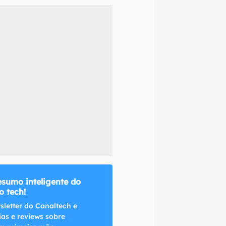
naltech.
esumo inteligente do
 tech!
sletter do Canaltech e
ias e reviews sobre