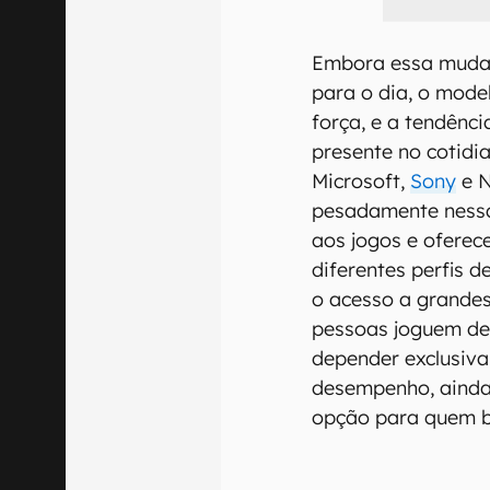
Embora essa mudan
para o dia, o mod
força, e a tendênci
presente no cotid
Microsoft,
Sony
e N
pesadamente nessa
aos jogos e oferec
diferentes perfis d
o acesso a grandes
pessoas joguem de 
depender exclusiva
desempenho, ainda
opção para quem b