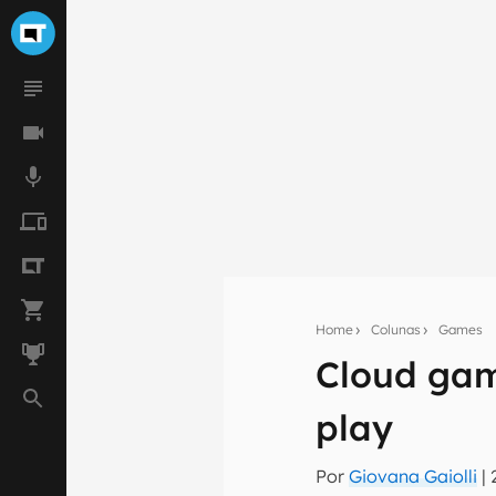
Home
Colunas
Games
Cloud gam
Seu res
play
Assine a newsle
mão.
Por
Giovana Gaiolli
|