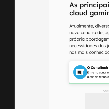
As principa
cloud gami
Atualmente, diver
novo cenário de j
própria abordagem
necessidades dos 
nas mais conhecida
O Canaltech
Entre no canal 
dicas de tecnol
CON