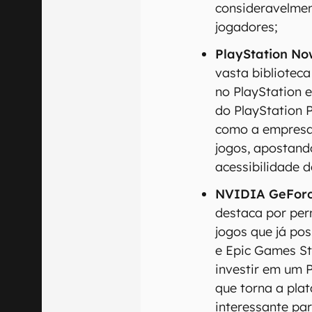
consideravelmen
jogadores;
PlayStation No
vasta biblioteca
no PlayStation 
do PlayStation 
como a empresa 
jogos, apostando
acessibilidade d
NVIDIA GeForc
destaca por per
jogos que já po
e Epic Games St
investir em um P
que torna a pla
interessante pa