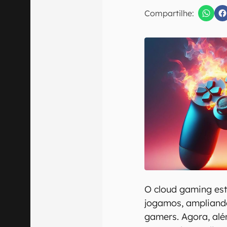
E-mail
Compartilhe:
Confirmo que 
O cloud gaming es
jogamos, ampliando
gamers. Agora, alé