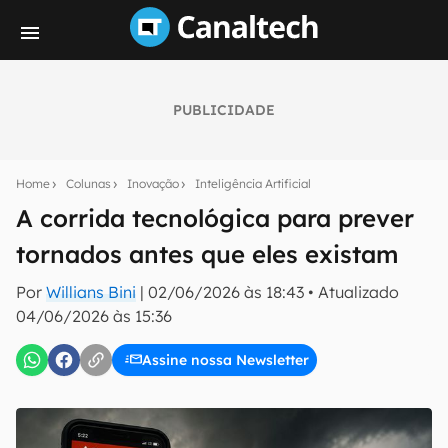
PUBLICIDADE
Seu resumo inteligente do mundo tech!
Assine a newsletter do Canaltech e receba
Home
Colunas
Inovação
Inteligência Artificial
notícias e reviews sobre tecnologia em primeira
mão.
A corrida tecnológica para prever
tornados antes que eles existam
E-mail
Por
Willians Bini
|
02/06/2026 às 18:43
•
Atualizado
04/06/2026 às 15:36
inscreva-se
Assine nossa Newsletter
Confirmo que li, aceito e concordo com os
Termos de
Uso e Política de Privacidade do Canaltech.