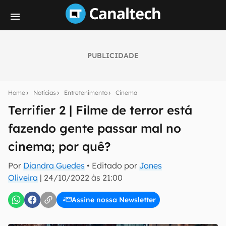
PUBLICIDADE
Seu resumo inteligente do mundo tech!
Assine a newsletter do Canaltech e receba
Home
Notícias
Entretenimento
Cinema
notícias e reviews sobre tecnologia em primeira
mão.
Terrifier 2 | Filme de terror está
fazendo gente passar mal no
E-mail
cinema; por quê?
Por
Diandra Guedes
• Editado por
Jones
inscreva-se
Oliveira
|
24/10/2022 às 21:00
Assine nossa Newsletter
Confirmo que li, aceito e concordo com os
Termos de
Uso e Política de Privacidade do Canaltech.