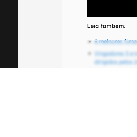
00:00
/
20:46
Leia também
:
8 melhores film
Vingadores 5 e 
dirigidos pelos
The Electric Sta
mais caro do c