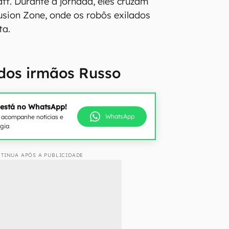
att. Durante a jornada, eles cruzam
lusion Zone, onde os robôs exilados
ta.
dos irmãos Russo
 está no WhatsApp!
WhatsApp
e acompanhe notícias e
ogia
TINUA APÓS A PUBLICIDADE