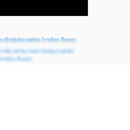
es dirigidos pelos Irmãos Russo
6 não terão mais Kang e serão
 Irmãos Russo
te | Millie Bobby Brown estrela filme
inema